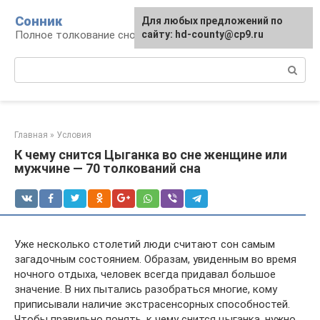
Перейти
Сонник
Для любых предложений по
к
Полное толкование снов
сайту: hd-county@cp9.ru
контенту
Поиск:
Главная
»
Условия
К чему снится Цыганка во сне женщине или
мужчине — 70 толкований сна
Уже несколько столетий люди считают сон самым
загадочным состоянием. Образам, увиденным во время
ночного отдыха, человек всегда придавал большое
значение. В них пытались разобраться многие, кому
приписывали наличие экстрасенсорных способностей.
Чтобы правильно понять, к чему снится цыганка, нужно