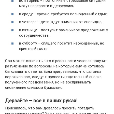
во вторник – постоянные стрессовые ситуации
могут перерасти в депрессию;
в среду – срочно требуется полноценный отдых;
в четверг – дети ждут внимания от сновидца;
в пятницу – поступит заманчивое предложение о
сотрудничестве;
в субботу – спящего посетит неожиданный, но
приятный гость.
Сон может означать, что в реальности человек получит
разъяснение по вопросам, на которые ему не хотелось
бы слышать ответы. Если пригрезилось, что цыганка
ворожила вам, следует провести тщательный анализ
полученного предсказания, но не воспринимать
сновидение слишком буквально.
Дерзайте – все в ваших руках!
Приснилось, что вам довелось просить погадать
ярмарочную гадалку? Это означает, что вам не хватает