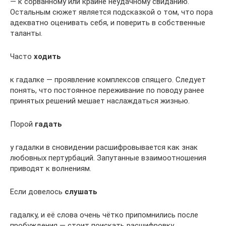
— к сорванному или крайне неудачному свиданию.
Остальным сюжет является подсказкой о том, что пора
адекватно оценивать себя, и поверить в собственные
таланты.
Часто
ходить
к гадалке — проявление комплексов спящего. Следует
понять, что постоянное переживание по поводу ранее
принятых решений мешает наслаждаться жизнью.
Порой
гадать
у гадалки в сновидении расшифровывается как знак
любовных пертурбаций. Запутанные взаимоотношения
приводят к волнениям.
Если довелось
слушать
гадалку, и её слова очень чётко припомнились после
пробуждения — стоит поискать расшифровку