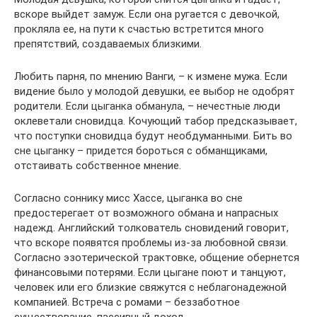
вскоре выйдет замуж. Если она ругается с девочкой,
прокляла ее, на пути к счастью встретится много
препятствий, создаваемых близкими.
Любить парня, по мнению Ванги, – к измене мужа. Если
видение было у молодой девушки, ее выбор не одобрят
родители. Если цыганка обманула, – нечестные люди
оклеветали сновидца. Кочующий табор предсказывает,
что поступки сновидца будут необдуманными. Бить во
сне цыганку – придется бороться с обманщиками,
отстаивать собственное мнение.
Согласно соннику мисс Хассе, цыганка во сне
предостерегает от возможного обмана и напрасных
надежд. Английский толкователь сновидений говорит,
что вскоре появятся проблемы из-за любовной связи.
Согласно эзотерической трактовке, общение обернется
финансовыми потерями. Если цыгане поют и танцуют,
человек или его близкие свяжутся с неблагонадежной
компанией. Встреча с ромами – беззаботное
существование, пассивный доход.