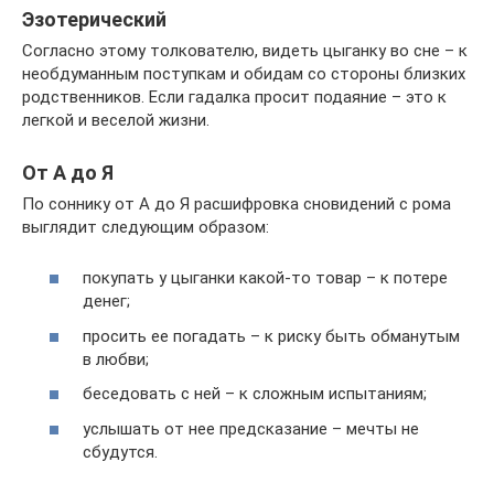
Эзотерический
Согласно этому толкователю, видеть цыганку во сне – к
необдуманным поступкам и обидам со стороны близких
родственников. Если гадалка просит подаяние – это к
легкой и веселой жизни.
От А до Я
По соннику от А до Я расшифровка сновидений с рома
выглядит следующим образом:
покупать у цыганки какой-то товар – к потере
денег;
просить ее погадать – к риску быть обманутым
в любви;
беседовать с ней – к сложным испытаниям;
услышать от нее предсказание – мечты не
сбудутся.