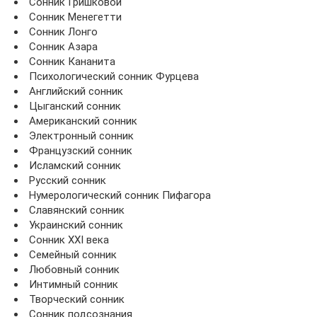
Сонник Гришковой
Сонник Менегетти
Сонник Лонго
Сонник Азара
Сонник Кананита
Психологический сонник Фурцева
Английский сонник
Цыганский сонник
Американский сонник
Электронный сонник
Французский сонник
Исламский сонник
Русский сонник
Нумерологический сонник Пифагора
Славянский сонник
Украинский сонник
Сонник XXI века
Семейный сонник
Любовный сонник
Интимный сонник
Творческий сонник
Сонник подсознания