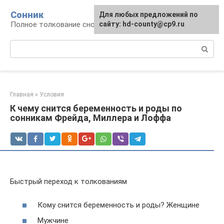
Перейти
Сонник
Для любых предложений по
к
Полное толкование снов
сайту: hd-county@cp9.ru
контенту
Поиск:
Главная
»
Условия
К чему снится беременность и роды по
сонникам Фрейда, Миллера и Лоффа
Быстрый переход к толкованиям
Кому снится беременность и роды? Женщине
Мужчине