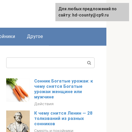
Для любых предложений по
сайту: hd-county@cp9.ru
ойники
Другое
Поиск:
Сонник Богатые урожаи: к
чему снятся Богатые
урожаи женщине или
мужчине
Действия
К чему снится Ленин — 28
толкований из разных
сонников
Смерть и покойники