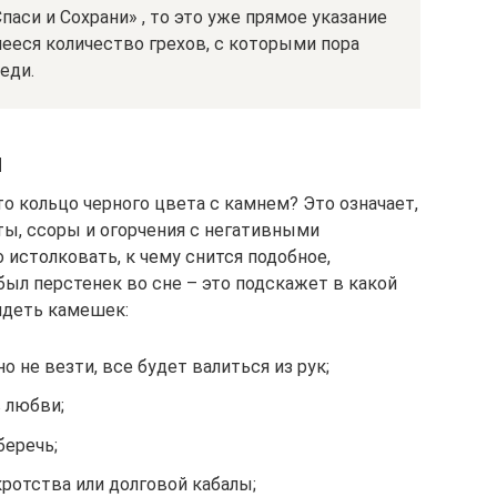
аси и Сохрани» , то это уже прямое указание
ееся количество грехов, с которыми пора
еди.
й
то кольцо черного цвета с камнем? Это означает,
ты, ссоры и огорчения с негативными
 истолковать, к чему снится подобное,
был перстенек во сне – это подскажет в какой
идеть камешек:
о не везти, все будет валиться из рук;
в любви;
беречь;
кротства или долговой кабалы;