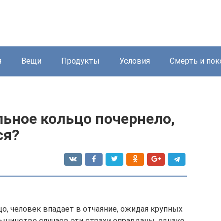
я
Вещи
Продукты
Условия
Смерть и пок
льное кольцо почернело,
ся?
цо, человек впадает в отчаяние, ожидая крупных
ьшинстве случаев эти страхи оправданы, однако