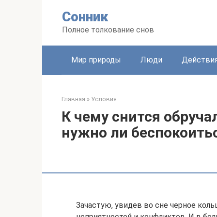
Перейти
Сонник
к
контенту
Полное толкование снов
Мир природы
Люди
Действи
Главная
»
Условия
К чему снится обруча
нужно ли беспокоить
Зачастую, увидев во сне черное коль
неприятностей и конфликтов. И в бол