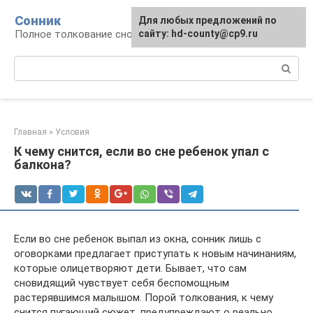
Перейти
Сонник
Для любых предложений по
к
Полное толкование снов
сайту: hd-county@cp9.ru
контенту
Поиск:
Главная
»
Условия
К чему снится, если во сне ребенок упал с
балкона?
Если во сне ребенок выпал из окна, сонник лишь с
оговорками предлагает приступать к новым начинаниям,
которые олицетворяют дети. Бывает, что сам
сновидящий чувствует себя беспомощным
растерявшимся малышом. Порой толкования, к чему
снится пугающий сюжет, предупреждают о реально