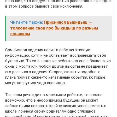
означает, что следует полностью расслабляться, ведь и
в этом вопросе бывают свои исключения.
Читайте также:
Приснился Выкидыш —
толкование снов про Выкидыш по разным
сонникам
Сам символ падения носит в себе негативную
информацию, хотя и не обязывает воспринимать себя
буквально. То есть падение ребенка во сне с балкона, из
окна, с моста или любой другой высоты не предрекает
его реального падения. Скорее, сюжеты подобного
плана прочат какие-то негативные события, которые
могут коснуться чада сновидца.
Так, если речь идет о маленьком ребенке, то вполне
возможно, что в необозримом будущем он может
заболеть или показать крайне низкую успеваемость в
школе, принеся своим родителям одно сплошное
расстройство. И несмотря на то, что такой сон не таит