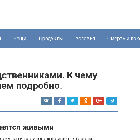
я
Вещи
Продукты
Условия
Смерть и пок
дственниками. К чему
аем подробно.
снятся живыми
ковь, кто-то судорожно ищет в городи