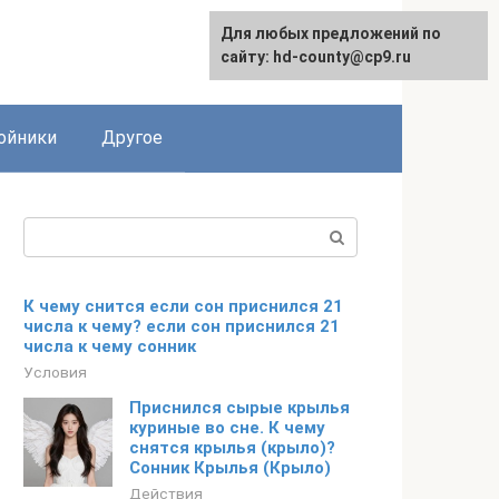
Для любых предложений по
сайту: hd-county@cp9.ru
ойники
Другое
Поиск:
К чему снится если сон приснился 21
числа к чему? если сон приснился 21
числа к чему сонник
Условия
Приснился сырые крылья
куриные во сне. К чему
снятся крылья (крыло)?
Сонник Крылья (Крыло)
Действия