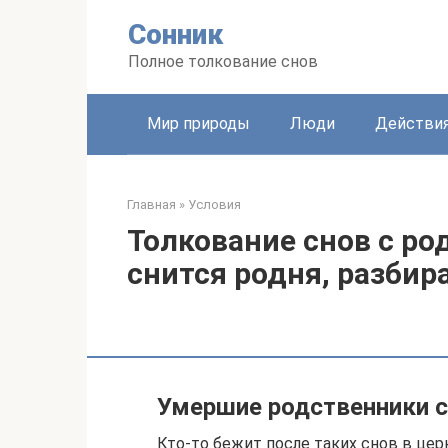
Перейти
Сонник
к
контенту
Полное толкование снов
Мир природы
Люди
Действи
Главная
»
Условия
Толкование снов с ро
снится родня, разбир
Умершие родственники 
Кто-то бежит после таких снов в цер