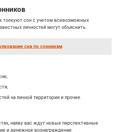
онников
в толкуют сон с учетом всевозможных
известных личностей могут объяснить:
олкование сна по сонникам
сне;
сти;
стей на личной территории и прочее.
стях, наяву вас ждут новые перспективные
ние и денежное вознаграждение.