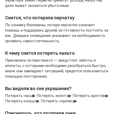
характера. Инвестиции не принесут дохода, напротив,
дело может оказаться убыточным.
Снится, что потеряли перчатку
По соннику Феломены, потеря перчатки означает
помощь и поддержку друзей, их готовность постоять за
вас. Девушке сновидение указывает на необходимость
проявить самостоятельность.
К чему снится потерять пальто
Приснилась потеря пальто — предстоят заботы и
хлопоты, с которыми необходимо разобраться быстро,
иначе они завладеют ситуацией, придется пользоваться
помощью посторонних.
Вы видели во сне украшения?
Потерять часы▶ Потерять золото▶ Потерять крестик▶
Потерять кольцо▶ Потерять сережку▶
Приснилось, что потеряли очки