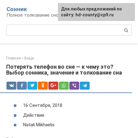
Перейти
Сонник
Для любых предложений по
к
Полное толкование снов
сайту: hd-county@cp9.ru
контенту
Поиск:
Главная
»
Вещи
Потерять телефон во сне — к чему это?
Выбор сонника, значение и толкование сна
16 Сентября, 2018
Действие
Natali Mikhaelis