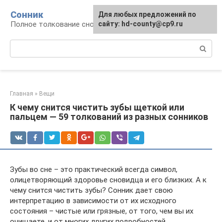
Перейти
Сонник
Для любых предложений по
к
Полное толкование снов
сайту: hd-county@cp9.ru
контенту
Поиск:
Главная
»
Вещи
К чему снится чистить зубы щеткой или
пальцем — 59 толкований из разных сонников
Зубы во сне – это практический всегда символ,
олицетворяющий здоровье сновидца и его близких. А к
чему снится чистить зубы? Сонник дает свою
интерпретацию в зависимости от их исходного
состояния – чистые или грязные, от того, чем вы их
очищаете, и от многих других подробностей.