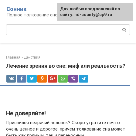
Перейти
Сонник
Для любых предложений по
к
Полное толкование снов
сайту: hd-county@cp9.ru
контенту
Поиск:
Главная
»
Действия
Лечение зрения во сне: миф или реальность?
Не доверяйте!
Приснился незрячий человек? Скоро утратите нечто
очень ценное и дорогое, причем толкование сна может
быть как прямым, так и переносным.