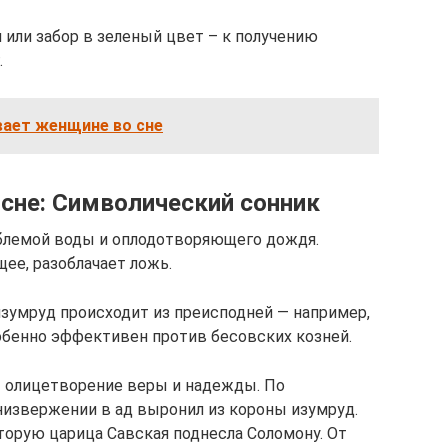
 или забор в зеленый цвет – к получению
.
ает женщине во сне
 сне: Символический сонник
мблемой воды и оплодотворяющего дождя.
ее, разоблачает ложь.
зумруд происходит из преисподней — например,
обенно эффективен против бесовских козней.
— олицетворение веры и надежды. По
 низвержении в ад выронил из короны изумруд.
торую царица Савская поднесла Соломону. От