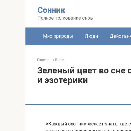
Перейти
Сонник
к
контенту
Полное толкование снов
Мир природы
Люди
Действи
Главная
»
Вещи
Зеленый цвет во сне 
и эзотерики
«Каждый охотник желает знать, где с
а так часто произносится даже взрос