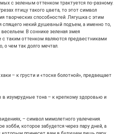
мых с зеленым оттенком трактуется по-разному.
грезах птицу такого цвета, то этот символ
я творческих способностей. Лягушка с этим
я спящего некий душевный подъем, а именно то,
 весельем. В соннике зеленая змея
е с таким оттенком являются предвестниками
, о чем так долго мечтал.
хаки – к грусти и «тоске болотной», предвещает
ы в изумрудные тона – к крепкому здоровью и
видениях, – символ мимолетного увлечения.
ое хобби, которое забудется через пару дней, а
 с которым принесет вам в будущем лишь пару