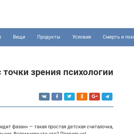
я
Вещи
Продукты
Условия
Смерть и пок
с точки зрения психологии
идит фазан» — такая простая детская считалочка,
лыми. Вспомнили что это? Правильно!