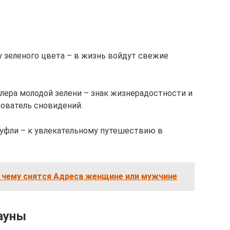
у зеленого цвета – в жизнь войдут свежие
лера молодой зелени – знак жизнерадостности и
ователь сновидений.
туфли – к увлекательному путешествию в
к чему снятся Адреса женщине или мужчине
ауны