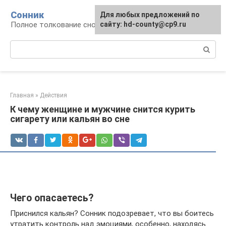
Перейти
Сонник
Для любых предложений по
к
Полное толкование снов
сайту: hd-county@cp9.ru
контенту
Поиск:
Главная
»
Действия
К чему женщине и мужчине снится курить
сигарету или кальян во сне
Чего опасаетесь?
Приснился кальян? Сонник подозревает, что вы боитесь
утратить контроль над эмоциями, особенно, находясь