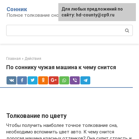
Перейти
Сонник
Для любых предложений по
к
Полное толкование снов
сайту: hd-county@cp9.ru
контенту
Поиск:
Главная
»
Действия
По соннику чужая машина к чему снится
Толкование по цвету
Чтобы получить наиболее точное толкование сна,
необходимо вспомнить цвет авто. К чему снится
дорогая машина красных оттенков? Она сулит страсть и