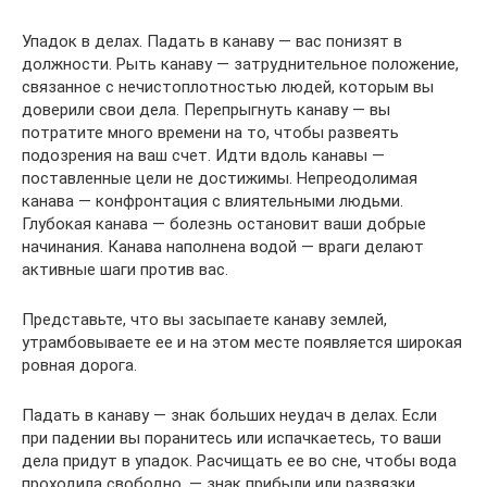
Упадок в делах. Падать в канаву — вас понизят в
должности. Рыть канаву — затруднительное положение,
связанное с нечистоплотностью людей, которым вы
доверили свои дела. Перепрыгнуть канаву — вы
потратите много времени на то, чтобы развеять
подозрения на ваш счет. Идти вдоль канавы —
поставленные цели не достижимы. Непреодолимая
канава — конфронтация с влиятельными людьми.
Глубокая канава — болезнь остановит ваши добрые
начинания. Канава наполнена водой — враги делают
активные шаги против вас.
Представьте, что вы засыпаете канаву землей,
утрамбовываете ее и на этом месте появляется широкая
ровная дорога.
Падать в канаву — знак больших неудач в делах. Если
при падении вы поранитесь или испачкаетесь, то ваши
дела придут в упадок. Расчищать ее во сне, чтобы вода
проходила свободно, — знак прибыли или развязки