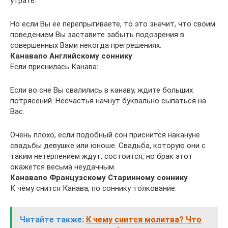
утрате.
Но если Вы ее перепрыгиваете, то это значит, что своим
поведением Вы заставите забыть подозрения в
совершенных Вами некогда прегрешениях.
Канава
по Английскому соннику
Если приснилась Канава:
Если во сне Вы свалились в канаву, ждите больших
потрясений. Несчастья начнут буквально сыпаться на
Вас.
Очень плохо, если подобный сон приснится накануне
свадьбы девушке или юноше. Свадьба, которую они с
таким нетерпением ждут, состоится, но брак этот
окажется весьма неудачным.
Канава
по Французскому Старинному соннику
К чему снится Канава, по соннику толкование:
Читайте также:
К чему снится молитва? Что