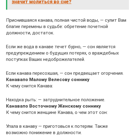
значит молиться во сне?
Приснившаяся канава, полная чистой воды, — сулит Вам
благие перемены в судьбе: обретение почетной
должности, достаток.
Если же вода в канаве течет бурно, — сон является
предупреждением о будущих потерях, о враждебных
поступках Ваших недоброжелателей.
Если канава пересохшая, — сон предвещает огорчения.
Канава
по Малому Велесову соннику
К чему снится Канава:
Находка рыть: — затруднительное положение.
Канава
по Восточному Женскому соннику
К чему снится женщине Канава, о чем этот сон:
Упала в канаву — приготовься к потерям. Также
возможно понижение в должности.