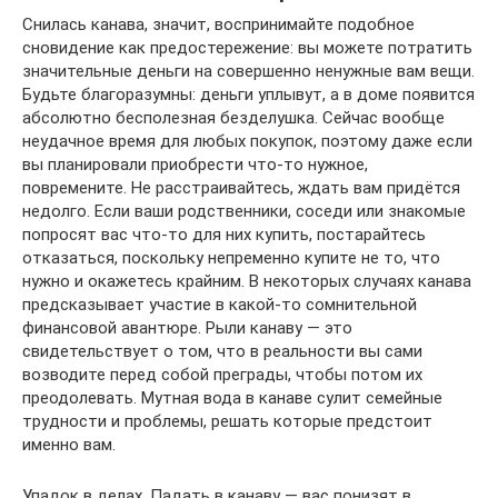
Снилась канава, значит, воспринимайте подобное
сновидение как предостережение: вы можете потратить
значительные деньги на совершенно ненужные вам вещи.
Будьте благоразумны: деньги уплывут, а в доме появится
абсолютно бесполезная безделушка. Сейчас вообще
неудачное время для любых покупок, поэтому даже если
вы планировали приобрести что-то нужное,
повремените. Не расстраивайтесь, ждать вам придётся
недолго. Если ваши родственники, соседи или знакомые
попросят вас что-то для них купить, постарайтесь
отказаться, поскольку непременно купите не то, что
нужно и окажетесь крайним. В некоторых случаях канава
предсказывает участие в какой-то сомнительной
финансовой авантюре. Рыли канаву — это
свидетельствует о том, что в реальности вы сами
возводите перед собой преграды, чтобы потом их
преодолевать. Мутная вода в канаве сулит семейные
трудности и проблемы, решать которые предстоит
именно вам.
Упадок в делах. Падать в канаву — вас понизят в