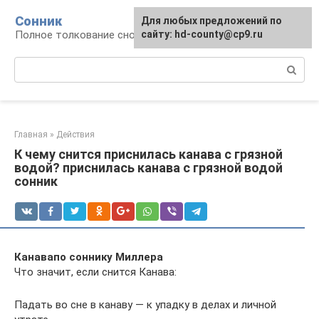
Перейти
Сонник
Для любых предложений по
к
Полное толкование снов
сайту: hd-county@cp9.ru
контенту
Поиск:
Главная
»
Действия
К чему снится приснилась канава с грязной
водой? приснилась канава с грязной водой
сонник
Канава
по соннику Миллера
Что значит, если снится Канава:
Падать во сне в канаву — к упадку в делах и личной