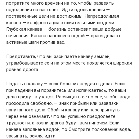
потратите много времени на то, чтобы развеять
подозрения на ваш счет. Идти вдоль канавы —
поставленные цели не достижимы. Непреодолимая
канава — конфронтация с влиятельными людьми.
Глубокая канава — болезнь остановит ваши добрые
начинания. Канава наполнена водой — враги делают
активные шаги против вас.
Представьте, что вы засыпаете канаву землей,
утрамбовываете ее и на этом месте появляется широкая
ровная дорога.
Падать в канаву — знак больших неудач в делах. Если
при падении вы поранитесь или испачкаетесь, то ваши
дела придут в упадок. Расчищать ее во сне, чтобы вода
проходила свободно, — знак прибыли или развязки
запутанного дела. Обойти канаву или перепрыгнуть
через нее означает, что вы успешно преодолеете
трудности, а козни врагов будут вам нипочем. Если
канава заполнена водой, то Смотрите толкование: вода,
засыпать, земля, идти.