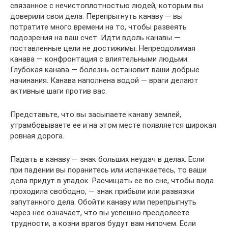
связанное с нечистоплотностью людей, которым вы
доверили свои дела. Перепрыгнуть канаву — вы
потратите много времени на то, чтобы развеять
подозрения на ваш счет. Идти вдоль канавы —
поставленные цели не достижимы. Непреодолимая
канава — конфронтация с влиятельными людьми.
Глубокая канава — болезнь остановит ваши добрые
начинания. Канава наполнена водой — враги делают
активные шаги против вас.
Представьте, что вы засыпаете канаву землей,
утрамбовываете ее и на этом месте появляется широкая
ровная дорога.
Падать в канаву — знак больших неудач в делах. Если
при падении вы поранитесь или испачкаетесь, то ваши
дела придут в упадок. Расчищать ее во сне, чтобы вода
проходила свободно, — знак прибыли или развязки
запутанного дела. Обойти канаву или перепрыгнуть
через нее означает, что вы успешно преодолеете
трудности, а козни врагов будут вам нипочем. Если