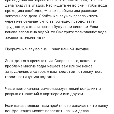
при падении вы поранитесь или испачкаетесь, то ваши
дела придут в упадок. Расчищать ее во сне, чтобы вода
проходила свободно, — знак прибыли или развязки
запутанного дела. Обойти канаву или перепрыгнуть
через нее означает, что вы успешно преодолеете
трудности, а козни врагов будут вам нипочем. Если
канава заполнена водой, то Смотрите толкование: вода,
засыпать, земля, идти.
Прорыть канаву во сне — знак ценной находки.
Знак долгого препятствия. Скорее всего, какая-то
проблема многие годы мешает вам или же некое
затруднение, с которым вам предстоит столкнуться,
грозит затянуться надолго.
Чаще всего канава: символизирует некий конфликт и
разрыв отношений с партнером или другом.
Если канава мешает вам пройти: это означает, что наяву
конфронтация может повредить вашим делам.