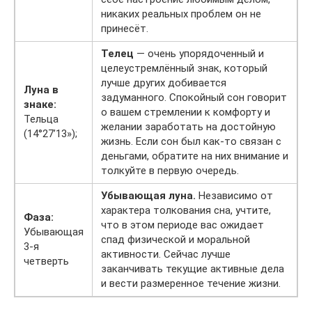
никаких реальных проблем он не
принесёт.
Телец
— очень упорядоченный и
целеустремлённый знак, который
лучше других добивается
Луна в
задуманного. Спокойный сон говорит
знаке:
о вашем стремлении к комфорту и
Тельца
желании заработать на достойную
(14°27’13»);
жизнь. Если сон был как-то связан с
деньгами, обратите на них внимание и
толкуйте в первую очередь.
Убывающая луна.
Независимо от
характера толкования сна, учтите,
Фаза:
что в этом периоде вас ожидает
Убывающая
спад физической и моральной
3-я
активности. Сейчас лучше
четверть
заканчивать текущие активные дела
и вести размеренное течение жизни.