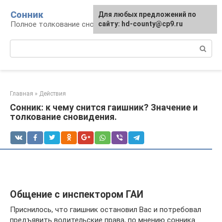
Перейти
Сонник
Для любых предложений по
к
Полное толкование снов
сайту: hd-county@cp9.ru
контенту
Поиск:
Главная
»
Действия
Сонник: к чему снится гаишник? Значение и
толкование сновидения.
Общение с инспектором ГАИ
Приснилось, что гаишник остановил Вас и потребовал
предъявить водительские права, по мнению сонника