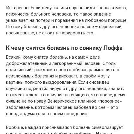
Интересно. Если девушка или парень видят незнакомого,
психически больного человека, то такое видение
указывает на потери и поражения на любовном поприще.
Потому болезнь другого человека во сне – серьезный
посыл свыше, не стоит игнорировать его.
К чему снится болезнь по соннику Лоффа
Всякий, кому снится болезнь, на самом деле
доброжелательный и легкоранимый человек. Столь
позитивный гражданин просто обязан размышлять о
неизлечимых болезнях и рисовать в своём мозгу
картины полного выздоровления. Если сновидец
случайно подхватил вирус от другого человека, значит,
он имеет какое-то влияние на спящего, что последнему
сильно не по нраву. Венерическое или иное «позорное»
заболевание, которым человек заболел во сне – это
повод задуматься о своём поведении.
Вообще, каждая приснившаяся болезнь символизирует
определённые страхи, фобии и проблемы. И сон, в