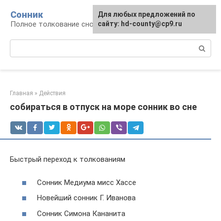
Перейти
Сонник
Для любых предложений по
к
Полное толкование снов
сайту: hd-county@cp9.ru
контенту
Поиск:
Главная
»
Действия
собираться в отпуск на море сонник во сне
Быстрый переход к толкованиям
Сонник Медиума мисс Хассе
Новейший сонник Г. Иванова
Сонник Симона Кананита