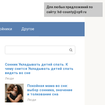
Для любых предложений по
сайту: hd-county@cp9.ru
ойники
Другое
Поиск:
Сонник Укладывать детей спать. К
чему снится Укладывать детей спать
видеть во сне
Люди
Покойная мама во сне:
выбор сонника, значение
и толкование сна
Люди