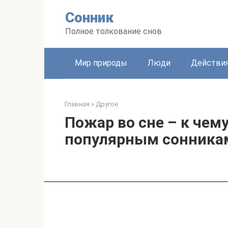
Перейти
Сонник
к
контенту
Полное толкование снов
Мир природы
Люди
Действи
Главная
»
Другое
Пожар во сне – к чему
популярным сонника