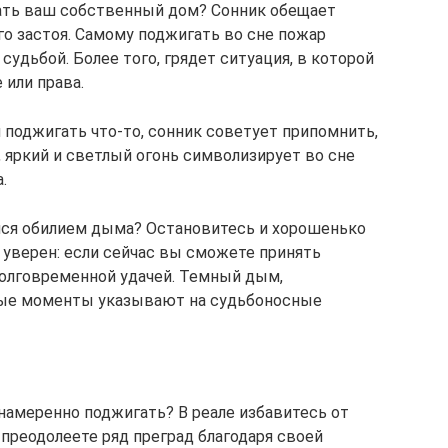
гать ваш собственный дом? Сонник обещает
го застоя. Самому поджигать во сне пожар
 судьбой. Более того, грядет ситуация, в которой
 или права.
 поджигать что-то, сонник советует припомнить,
, яркий и светлый огонь символизирует во сне
.
лся обилием дыма? Остановитесь и хорошенько
 уверен: если сейчас вы сможете принять
долговременной удачей. Темный дым,
ные моменты указывают на судьбоносные
 намеренно поджигать? В реале избавитесь от
 преодолеете ряд преград благодаря своей