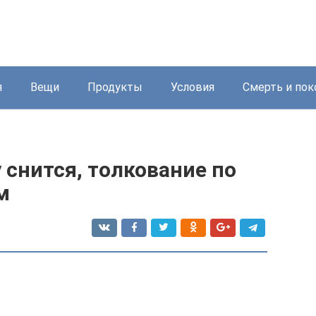
я
Вещи
Продукты
Условия
Смерть и пок
 снится, толкование по
м