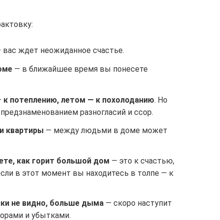
рактовку:
 вас ждет неожиданное счастье.
оме
— в ближайшее время вы понесете
—
к потеплению, летом — к похолоданию
. Но
 предзнаменованием разногласий и ссор.
ли квартиры
— между людьми в доме может
ете, как горит большой дом
— это к счастью,
если в этот момент вы находитесь в толпе — к
ски не видно, больше дыма
— скоро наступит
сорами и убытками.