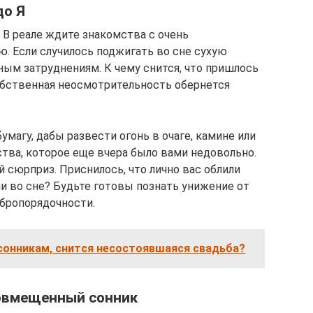
до Я
 В реале ждите знакомства с очень
ю. Если случилось поджигать во сне сухую
ным затруднениям. К чему снится, что пришлось
обственная неосмотрительность обернется
умагу, дабы развести огонь в очаге, камине или
ства, которое еще вчера было вами недовольно.
 сюрприз. Приснилось, что лично вас облили
и во сне? Будьте готовы познать унижение от
бропорядочности.
 сонникам, снится несостоявшаяся свадьба?
овмещенный сонник