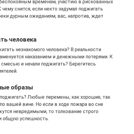
 беспокойным временам, участию в рискованных
 чему снится, если некто задумал поджигать
еки дурным ожиданиям, вас, напротив, ждет
ать человека
жигать незнакомого человека? В реальности
знаменуется наказанием и денежными потерями. К
й смесью и начали поджигать? Берегитесь
ятелей.
ные образы
о поджигать? Любые перемены, как хорошие, так
о вашей вине. Но если в ходе пожара во сне
жутся невредимыми, то толкование строго
 и общую успешность.