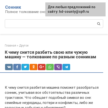
Перейти
Сонник
Для любых предложений по
к
Полное толкование снов
сайту: hd-county@cp9.ru
контенту
Поиск:
Главная
»
Другое
К чему снится разбить свою или чужую
машину — толкование по разным сонникам
К чему снится разбитая машина поможет разобраться
сонник, учитывая все обстоятельства различных
трактовок. Что обещает подобный символ во сне:
семейные неурядицы, потери и конфликты, либо же
радостные события и обновления?