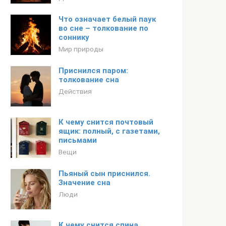
Что означает белый паук
во сне – толкование по
соннику
Мир природы
Приснился паром:
толкование сна
Действия
К чему снится почтовый
ящик: полный, с газетами,
письмами
Вещи
Пьяный сын приснился.
Значение сна
Люди
К чему снится спина