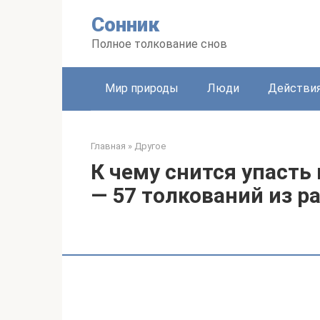
Перейти
Сонник
к
контенту
Полное толкование снов
Мир природы
Люди
Действи
Главная
»
Другое
К чему снится упасть
— 57 толкований из р