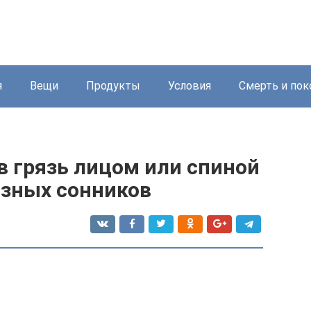
я
Вещи
Продукты
Условия
Смерть и пок
 в грязь лицом или спиной
азных сонников