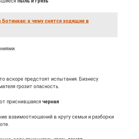
вшиеся
пыль и грязь
 Ботинках: к чему снятся ходящие в
ниями.
что вскоре предстоят испытания. Бизнесу
ателя грозит опасность.
ют приснившаяся
черная
ние взаимоотношений в кругу семьи и разборки
оте.