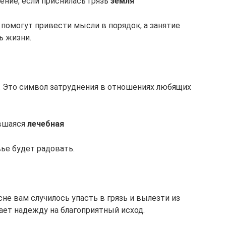
ение, если приснилась грязь
земля
 помогут привести мысли в порядок, а занятие
ь жизни.
. Это символ затруднения в отношениях любящих
вшаяся
лечебная
вье будет радовать.
сне вам случилось упасть в грязь и вылезти из
дает надежду на благоприятный исход.