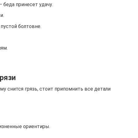
– беда принесет удачу.
и.
 пустой болтовне.
ням.
грязи
му снится грязь, стоит припомнить все детали
жизненные ориентиры.