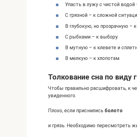
Упасть в лужу с чистой водой 
С грязной – к сложной ситуаци
В глубокую, но прозрачную – к
С рыбками – к выбору.
В мутную – к клевете и сплет
В мелкую – к хлопотам.
Толкование сна по виду 
Чтобы правильно расшифровать, к че
увиденного.
Плохо, если приснились
болото
и грязь. Необходимо пересмотреть 