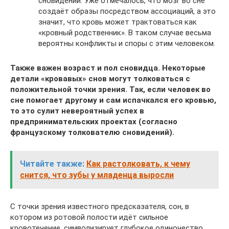
сновидении. Уже отмечалось, что мозг во сне
создаёт образы посредством ассоциаций, а это
значит, что кровь может трактоваться как
«кровный родственник». В таком случае весьма
вероятны конфликты и споры с этим человеком.
Также важен возраст и пол сновидца. Некоторые
детали «кровавых» снов могут толковаться с
положительной точки зрения. Так, если человек во
сне помогает другому и сам испачкался его кровью,
то это сулит невероятный успех в
предпринимательских проектах (согласно
французскому толкователю сновидений).
Читайте также:
Как растолковать, к чему
снится, что зубы у младенца выросли
С точки зрения известного предсказателя, сон, в
котором из ротовой полости идёт сильное
кровотечение, символизирует глубокое одиночество