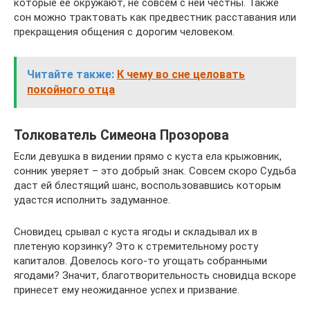
которые ее окружают, не совсем с ней честны. Также
сон можно трактовать как предвестник расставания или
прекращения общения с дорогим человеком.
Читайте также:
К чему во сне целовать
покойного отца
Толкователь Симеона Прозорова
Если девушка в видении прямо с куста ела крыжовник,
сонник уверяет – это добрый знак. Совсем скоро Судьба
даст ей блестящий шанс, воспользовавшись которым
удастся исполнить задуманное.
Сновидец срывал с куста ягоды и складывал их в
плетеную корзинку? Это к стремительному росту
капиталов. Довелось кого-то угощать собранными
ягодами? Значит, благотворительность сновидца вскоре
принесет ему неожиданное успех и призвание.