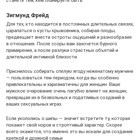
станете тем, кем планируете быть.
Зигмунд Фрейд
Для тех, кто находится в постоянных длительных связях,
царапаться о кусты крыжовника, собирая плоды,
предвещает внести остроты ощущений и разнообразия
в отношения. После ссоры вам захочется бурного
примирения, а после разлуки страстных объятий и
длительной интимной близости.
Приснилось собирать спелую ягоду неженатому мужчине
— пользоваться тем периодом, когда вы особенно
привлекательны и харизматичны для женщин. Ваше
мужское очарование очень пагубно влияет на женщин,
превращая их в безвольных и податливых созданий в
ваших сексуальных играх.
Если укололись о шипы — значит встретите ту, которая
покажет свой норов и строптивый характер. Скорее
всего окажется, что именно это вы искали для создания
крепкой и дружной семьи.