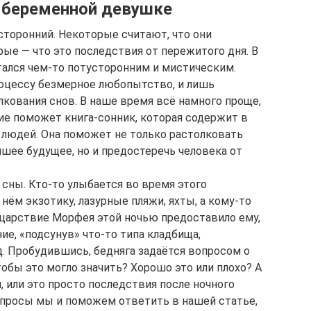
 беременной девушке
сторонний. Некоторые считают, что они
ые — что это последствия от пережитого дня. В
тался чем-то потусторонним и мистическим.
оцессу безмерное любопытство, и лишь
лкования снов. В наше время всё намного проще,
е поможет книга-сонник, которая содержит в
людей. Она поможет не только растолковать
айшее будущее, но и предостеречь человека от
 сны. Кто-то улыбается во время этого
нём экзотику, лазурные пляжи, яхты, а кому-то
к царствие Морфея этой ночью предоставило ему,
ие, «подсунув» что-то типа кладбища,
д. Пробудившись, бедняга задаётся вопросом о
тобы это могло значить? Хорошо это или плохо? А
, или это просто последствия после ночного
опросы мы и поможем ответить в нашей статье,