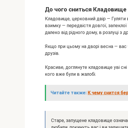
До чого сниться Кладовище
Кладовище, церковний двір — Гуляти 
взимку — передвістя довгої, запеклої
далеко від рідного дому, в розлуці з д
Якщо при цьому на дворі весна — вас
друзів.
Красиве, доглянуте кладовище уві сні
кого вже були в жалобі.
Читайте также:
К чему снится бе
Старе, запущене кладовище означає
любили, покинуть вас і ви залишите