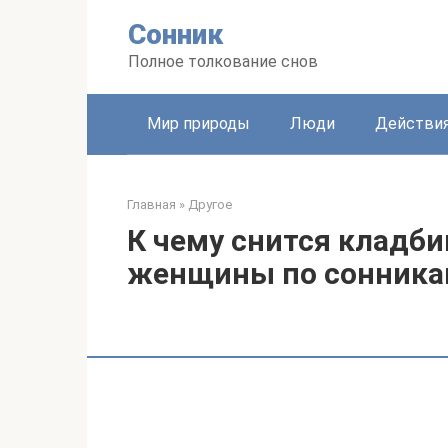
Перейти
Сонник
к
контенту
Полное толкование снов
Мир природы
Люди
Действи
Главная
»
Другое
К чему снится кладб
женщины по сонник