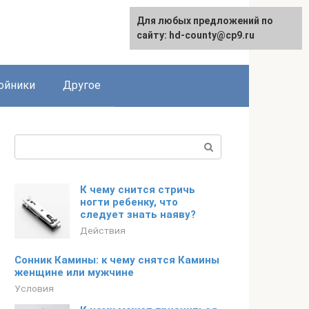
Для любых предложений по
сайту: hd-county@cp9.ru
ойники
Другое
Поиск:
К чему снится стричь
ногти ребенку, что
следует знать наяву?
Действия
Сонник Камины: к чему снятся Камины
женщине или мужчине
Условия