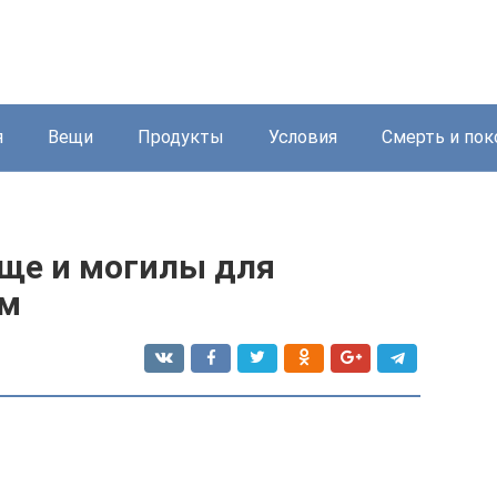
я
Вещи
Продукты
Условия
Смерть и пок
ище и могилы для
ам