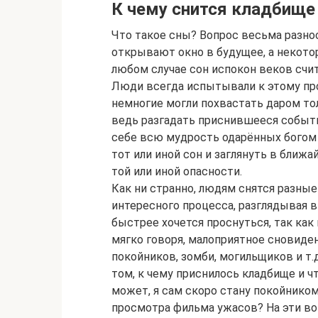
К чему снится кладбище
Что такое сны? Вопрос весьма разно
открывают окно в будущее, а некотор
любом случае сон испокон веков счи
Люди всегда испытывали к этому пр
немногие могли похвастать даром то
ведь разгадать приснившееся событи
себе всю мудрость одарённых богом 
тот или иной сон и заглянуть в ближ
той или иной опасности.
Как ни странно, людям снятся разные
интересного процесса, разглядывая в 
быстрее хочется проснуться, так ка
мягко говоря, малоприятное сновиден
покойников, зомби, могильщиков и т.
том, к чему приснилось кладбище и ч
может, я сам скоро стану покойником
просмотра фильма ужасов? На эти в