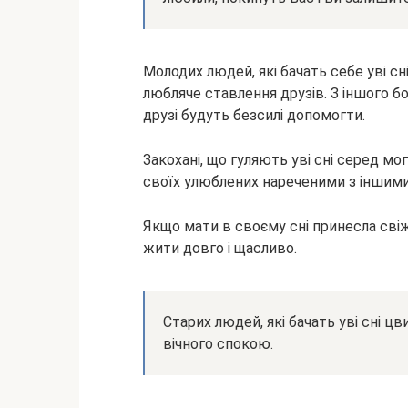
Молодих людей, які бачать себе уві сн
любляче ставлення друзів. З іншого бо
друзі будуть безсилі допомогти.
Закохані, що гуляють уві сні серед мо
своїх улюблених нареченими з іншими
Якщо мати в своєму сні принесла свіжі 
жити довго і щасливо.
Старих людей, які бачать уві сні ц
вічного спокою.