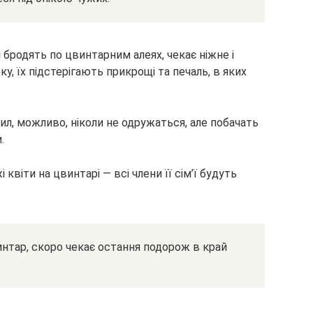
і бродять по цвинтарним алеях, чекає ніжне і
ку, їх підстерігають прикрощі та печаль, в яких
гил, можливо, ніколи не одружаться, але побачать
.
квіти на цвинтарі — всі члени її сім’ї будуть
винтар, скоро чекає остання подорож в край