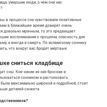
бища, умершие люди, о чём они нас
т?
и вы в процессе сна чувствовали позитивные
о вам в ближайшее время доверят очень
лся довольно мрачным, то это предвещает
рошие воспоминания о прошлом, опасность для
ьму, а иногда и смерть. По исламскому соннику
ть, что вокруг вас бродят мёртвые.
шке сниться кладбище
ит сны. Кое-какие из них броские и
льзоваться сонником и растолковать
 была максимально широкой и подробной, стоит
льше деталей сюжета.
родственников?