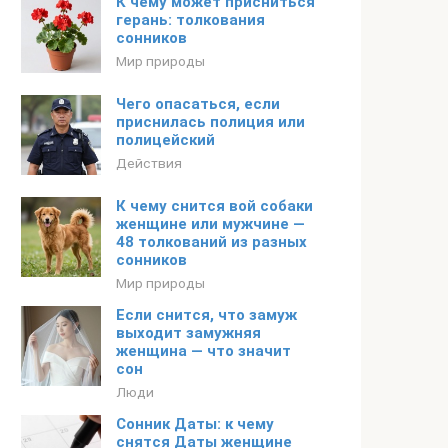
К чему может присниться
герань: толкования
сонников
Мир природы
Чего опасаться, если
приснилась полиция или
полицейский
Действия
К чему снится вой собаки
женщине или мужчине —
48 толкований из разных
сонников
Мир природы
Если снится, что замуж
выходит замужняя
женщина — что значит
сон
Люди
Сонник Даты: к чему
снятся Даты женщине