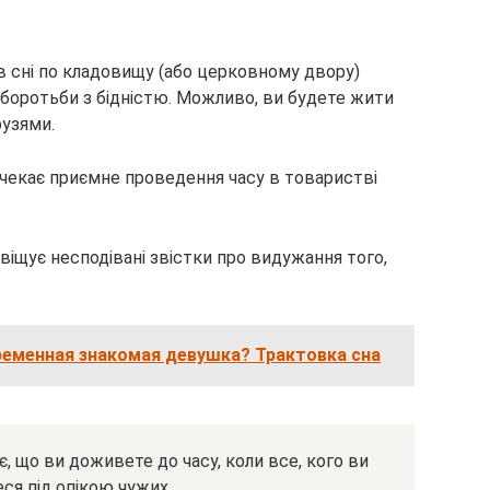
в сні по кладовищу (або церковному двору)
 боротьби з бідністю. Можливо, ви будете жити
рузями.
 чекає приємне проведення часу в товаристві
 віщує несподівані звістки про видужання того,
ременная знакомая девушка? Трактовка сна
, що ви доживете до часу, коли все, кого ви
ся під опікою чужих.