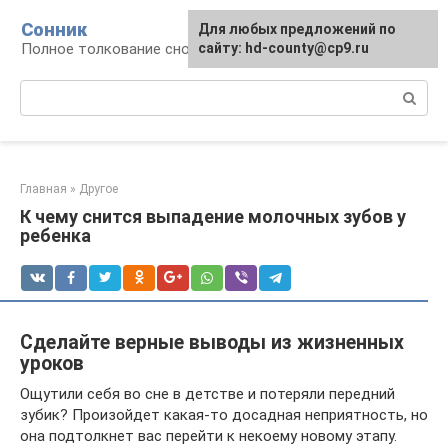
Перейти
Сонник
Для любых предложений по
к
Полное толкование снов
сайту: hd-county@cp9.ru
контенту
Поиск:
Главная
»
Другое
К чему снится выпадение молочных зубов у
ребенка
Сделайте верные выводы из жизненных
уроков
Ощутили себя во сне в детстве и потеряли передний
зубик? Произойдет какая-то досадная неприятность, но
она подтолкнет вас перейти к некоему новому этапу.