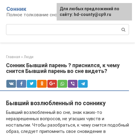
Перейти
Сонник
Для любых предложений по
к
Полное толкование снов
сайту: hd-county@cp9.ru
контенту
Поиск:
Главная
»
Люди
Сонник Бывший парень ? приснился, к чему
снится Бывший парень во сне видеть?
Бывший возлюбленный по соннику
Бывший возлюбленный во сне, знак каких-то
неразрешенных вопросов, не угасших чувств и
ностальгии. Чтобы разобраться, к чему снится подобный
образ, следует припомнить свое сновидение в