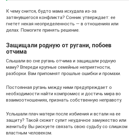
К чему снится, будто мама исхудала из-за
затянувшегося конфликта? Сонник утверждает: ее
гнетет некая неопределенность — в отношениях или
делах. Помогите принять решение.
Защищали родную от ругани, побоев
отчима
Слышали во сне ругань отчима и защищали родную
маму? Впереди крупные семейные неприятности,
разборки. Вам припомнят прошлые ошибки и промахи.
Постоянная ругань между ними предупреждает о
необходимости найти компромисс и достичь мира во
взаимоотношениях, признать собственную неправоту.
Услышали плач матери после избиения и встали на ее
защиту? Такой сюжет сулит неудачное замужество или
женитьбу. Вы рискуете связать свою судьбу со слишком
властным человеком.