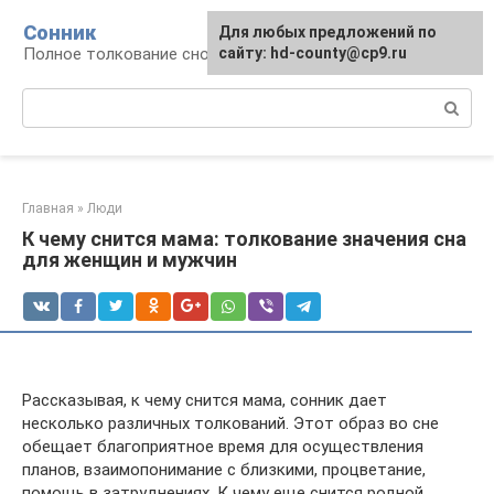
Перейти
Сонник
Для любых предложений по
к
Полное толкование снов
сайту: hd-county@cp9.ru
контенту
Поиск:
Главная
»
Люди
К чему снится мама: толкование значения сна
для женщин и мужчин
Рассказывая, к чему снится мама, сонник дает
несколько различных толкований. Этот образ во сне
обещает благоприятное время для осуществления
планов, взаимопонимание с близкими, процветание,
помощь в затруднениях. К чему еще снится родной