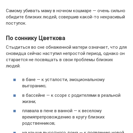
Самому убивать маму в ночном кошмаре — очень сильно
обидите близких людей, совершив какой-то некрасивый
поступок.
По соннику Цветкова
Стыдиться во сне обнаженной матери означает, что для
сновидца сейчас наступил непростой период, однако он
старается не посвящать в свои проблемы близких
людей.
в бане — к усталости, эмоциональному
выгоранию;
в бассейне — к ссоре с родителями в реальной
жизни;
плавала в пене в ванной — к веселому
времяпрепровождению в кругу близких
родственников;
на крыше высотного дома — к появлению новой