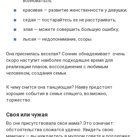
волноваться;
красивая — развитие женственности у девушки;
седая — постарайтесь ее не расстраивать;
злая — можете совершить большую ошибку;
лысая — недопонимание, ссоры.
Она приснилась веселая? Сонник обнадеживает: очень
скоро наступит наиболее подходящее время для
реализации планов, воссоединения с любимым
человеком, создания семьи.
К чему снится она танцующая? Наяву предстоят
хорошие события в семье спящего, возможно,
торжество.
Своя или чужая
Во сне присутствовала своя мама? Это означает:
обстоятельства сложатся удачно. Увидеть свою
мамочку — вы нуждаетесь в мудром совете и поддержке.