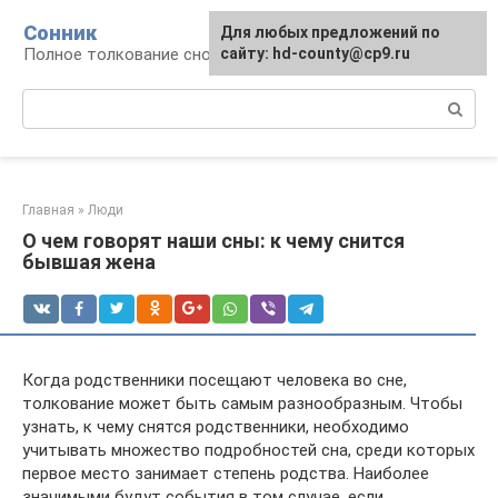
Перейти
Сонник
Для любых предложений по
к
Полное толкование снов
сайту: hd-county@cp9.ru
контенту
Поиск:
Главная
»
Люди
О чем говорят наши сны: к чему снится
бывшая жена
Когда родственники посещают человека во сне,
толкование может быть самым разнообразным. Чтобы
узнать, к чему снятся родственники, необходимо
учитывать множество подробностей сна, среди которых
первое место занимает степень родства. Наиболее
значимыми будут события в том случае, если