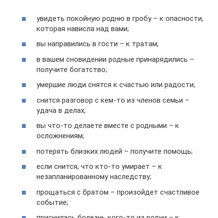
увидеть покойную родню в гробу – к опасности,
которая нависла над вами;
вы направились в гости – к тратам;
в вашем сновидении родные принарядились –
получите богатство;
умершие люди снятся к счастью или радости;
снится разговор с кем-то из членов семьи –
удача в делах;
вы что-то делаете вместе с родными – к
осложнениям;
потерять близких людей – получите помощь;
если снится, что кто-то умирает – к
незапланированному наследству;
прощаться с братом – произойдет счастливое
событие;
приснилась болезнь кого-то из родни – к