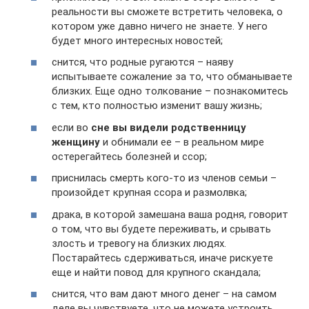
реальности вы сможете встретить человека, о
котором уже давно ничего не знаете. У него
будет много интересных новостей;
снится, что родные ругаются – наяву
испытываете сожаление за то, что обманываете
близких. Еще одно толкование – познакомитесь
с тем, кто полностью изменит вашу жизнь;
если во
сне вы видели родственницу
женщину
и обнимали ее – в реальном мире
остерегайтесь болезней и ссор;
приснилась смерть кого-то из членов семьи –
произойдет крупная ссора и размолвка;
драка, в которой замешана ваша родня, говорит
о том, что вы будете переживать, и срывать
злость и тревогу на близких людях.
Постарайтесь сдерживаться, иначе рискуете
еще и найти повод для крупного скандала;
снится, что вам дают много денег – на самом
деле вы чувствуете, что не можете устроить