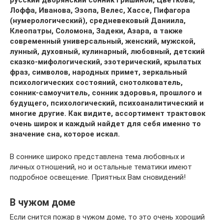
русский дворянский сонник Гришиной, Цветкова,
Лоффа, Иванова, Эзопа, Велес, Хассе, Пифагора
(нумерологический), средневековый Даниила,
Клеопатры, Соломона, Задеки, Азара, а также
современный универсальный, женский, мужской,
лунный, духовный, кулинарный, любовный, детский
сказко-мифологический, эзотерический, крылатых
фраз, символов, народных примет, зеркальный
психологических состояний, снотолкователь,
сонник-самоучитель, сонник здоровья, прошлого и
будущего, психологический, психоаналитический и
многие другие. Как видите, ассортимент трактовок
очень широк и каждый найдет для себя именно то
значение сна, которое искал.
В соннике широко представлена тема любовных и
личных отношений, но и остальные тематики имеют
подробное освещение. Приятных Вам сновидений!
В чужом доме
Если снится пожар в чужом доме, то это очень хороший