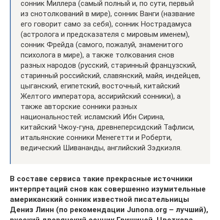
сонник Миллера (самый полный и, по сути, первый
из снотолкований в мире), сонник Ванги (название
его говорит само за себя), сонник Нострадамуса
(астролога и предсказателя с мировым именем),
сонник Фрейда (самого, пожалуй, знаменитого
психолога в мире), а также толкования снов
разных народов (русский, старинный французский,
старинный российский, славянский, майя, индейцев,
цыганский, египетский, восточный, китайский
Желтого императора, ассирийский сонники), а
также авторские сонники разных
национальностей: исламский Ибн Сирина,
китайский Чжоу-гуна, древнеперсидский Тафлиси,
итальянские сонники Менегетти и Роберти,
ведический Шивананды, английский Зэдкиэля.
В составе сервиса такие прекрасные источники
интерпретаций снов как совершенно изумительные
американский сонник известной писательницы
Дениз Линн (по рекомендации Junona.org – лучший),