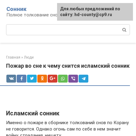
Перейти
Сонник
Для любых предложений по
к
Полное толкование снов
сайту: hd-county@cp9.ru
контенту
Поиск:
Главная
»
Люди
Пожар во сне к чему снится исламский сонник
Исламский сонник
Именно о пожаре в сборнике толкований снов по Корану
не говорится. Однако огонь сам по себе в нем значит
войну, страдания, нищету.