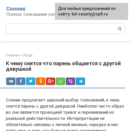
Перейти
Сонник
Для любых предложений по
к
Полное толкование снов
сайту: hd-county@cp9.ru
контенту
Поиск:
Главная
»
Люди
К чему снится что парень общается с другой
девушкой
Сонник предлагает широкий выбор толкований, к чему
снится парень с другой девушкой. Наиболее часто образ
во сне является проекцией тревог и переживаний из
реальной действительности. Интерпретации не
обязательно связаны с личной жизнью, нередко в них
идёт речь о том, что больше всего заслуживает