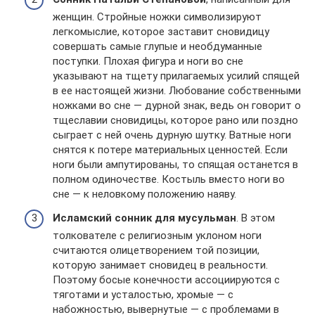
женщин. Стройные ножки символизируют
легкомыслие, которое заставит сновидицу
совершать самые глупые и необдуманные
поступки. Плохая фигура и ноги во сне
указывают на тщету прилагаемых усилий спящей
в ее настоящей жизни. Любование собственными
ножками во сне — дурной знак, ведь он говорит о
тщеславии сновидицы, которое рано или поздно
сыграет с ней очень дурную шутку. Ватные ноги
снятся к потере материальных ценностей. Если
ноги были ампутированы, то спящая останется в
полном одиночестве. Костыль вместо ноги во
сне — к неловкому положению наяву.
Исламский сонник для мусульман
. В этом
толкователе с религиозным уклоном ноги
считаются олицетворением той позиции,
которую занимает сновидец в реальности.
Поэтому босые конечности ассоциируются с
тяготами и усталостью, хромые — с
набожностью, вывернутые — с проблемами в