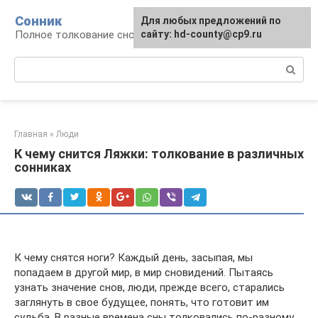
Перейти
Сонник
Для любых предложений по
к
Полное толкование снов
сайту: hd-county@cp9.ru
контенту
Поиск:
Главная
»
Люди
К чему снится Ляжки: толкование в различных
сонниках
К чему снятся ноги? Каждый день, засыпая, мы
попадаем в другой мир, в мир сновидений. Пытаясь
узнать значение снов, люди, прежде всего, старались
заглянуть в свое будущее, понять, что готовит им
судьба. В разные времена сны толковались по-разному.