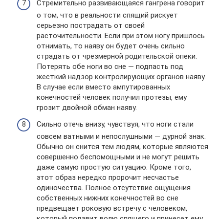
Стремительно развивающаяся гангрена говорит
о том, что в реальности спящий рискует
серьезно пострадать от своей
расточительности. Если при этом ногу пришлось
отнимать, то наяву он будет очень сильно
страдать от чрезмерной родительской опеки.
Потерять обе ноги во сне — подпасть под
жесткий надзор контролирующих органов наяву.
В случае если вместо ампутированных
конечностей человек получил протезы, ему
грозит двойной обман наяву.
Сильно отечь внизу, чувствуя, что ноги стали
совсем ватными и непослушными — дурной знак.
Обычно он снится тем людям, которые являются
совершенно беспомощными и не могут решить
даже самую простую ситуацию. Кроме того,
этот образ нередко пророчит несчастье
одиночества. Полное отсутствие ощущения
собственных нижних конечностей во сне
предвещает роковую встречу с человеком,
который подавит волю спящего и принесет ему