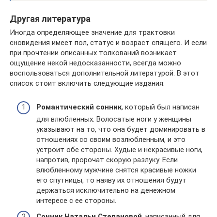
Другая литература
Иногда определяющее значение для трактовки
сновидения имеет пол, статус и возраст спящего. И если
при прочтении описанных толкований возникает
ощущение некой недосказанности, всегда можно
воспользоваться дополнительной литературой. В этот
список стоит включить следующие издания:
Романтический сонник
, который был написан
для влюбленных. Волосатые ноги у женщины
указывают на то, что она будет доминировать в
отношениях со своим возлюбленным, и это
устроит обе стороны. Худые и некрасивые ноги,
напротив, пророчат скорую разлуку. Если
влюбленному мужчине снятся красивые ножки
его спутницы, то наяву их отношения будут
держаться исключительно на денежном
интересе с ее стороны.
Сонник Натальи Степановой
, написанный для