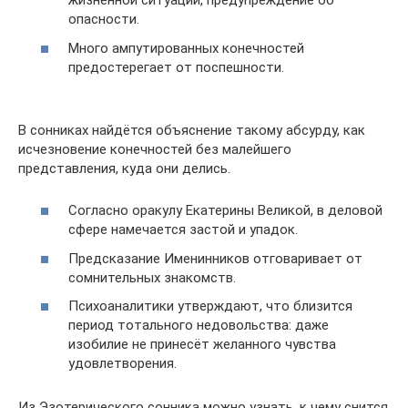
жизненной ситуации, предупреждение об
опасности.
Много ампутированных конечностей
предостерегает от поспешности.
В сонниках найдётся объяснение такому абсурду, как
исчезновение конечностей без малейшего
представления, куда они делись.
Согласно оракулу Екатерины Великой, в деловой
сфере намечается застой и упадок.
Предсказание Именинников отговаривает от
сомнительных знакомств.
Психоаналитики утверждают, что близится
период тотального недовольства: даже
изобилие не принесёт желанного чувства
удовлетворения.
Из Эзотерического сонника можно узнать, к чему снится