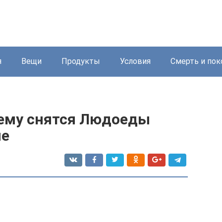
я
Вещи
Продукты
Условия
Смерть и пок
ему снятся Людоеды
не