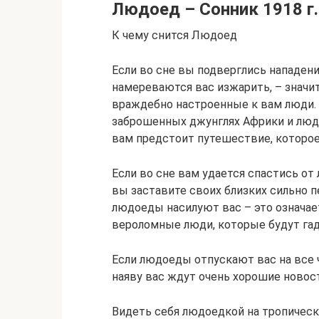
Людоед – Сонник 1918 г.
К чему снится Людоед
Если во сне вы подверглись нападе
намереваются вас изжарить, – значит
враждебно настроенные к вам люди. 
заброшенных джунглях Африки и людое
вам предстоит путешествие, которое 
Если во сне вам удается спастись от
вы заставите своих близких сильно п
людоеды насилуют вас – это означает
вероломные люди, которые будут га
Если людоеды отпускают вас на все 
наяву вас ждут очень хорошие новос
Видеть себя людоедкой на тропичес