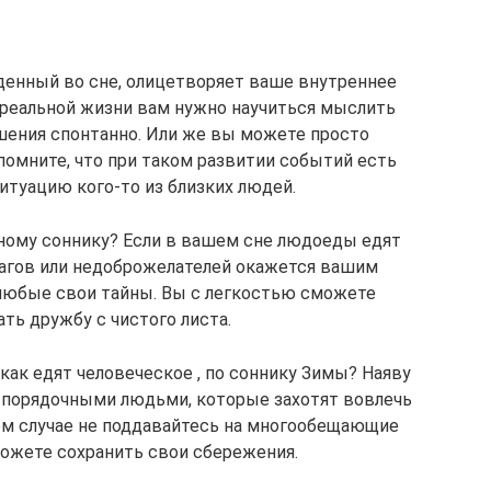
иденный во сне, олицетворяет ваше внутреннее
в реальной жизни вам нужно научиться мыслить
шения спонтанно. Или же вы можете просто
помните, что при таком развитии событий есть
итуацию кого-то из близких людей.
нному соннику? Если в вашем сне людоеды едят
врагов или недоброжелателей окажется вашим
 любые свои тайны. Вы с легкостью сможете
ать дружбу с чистого листа.
 как едят человеческое , по соннику Зимы? Наяву
ь порядочными людьми, которые захотят вовлечь
ем случае не поддавайтесь на многообещающие
можете сохранить свои сбережения.