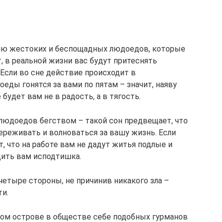
нию жестоких и беспощадных людоедов, которые
, в реальной жизни вас будут притеснять
Если во сне действие происходит в
ды гонятся за вами по пятам – значит, наяву
будет вам не в радость, а в тягость.
 людоедов бегством – такой сон предвещает, что
ереживать и волноваться за вашу жизнь. Если
, что на работе вам не дадут житья подлые и
дить вам исподтишка.
четыре стороны, не причинив никакого зла –
ти.
ком острове в обществе себе подобных гурманов