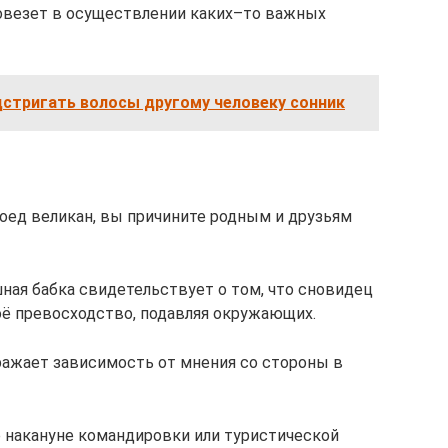
повезет в осуществлении каких–то важных
дстригать волосы другому человеку сонник
доед великан, вы причините родным и друзьям
ая бабка свидетельствует о том, что сновидец
ё превосходство, подавляя окружающих.
ражает зависимость от мнения со стороны в
 накануне командировки или туристической