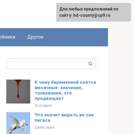
Для любых предложений по
сайту: hd-county@cp9.ru
ойники
Другое
Поиск:
К чему беременной снятся
месячные: значение,
толкование, что
предвещает
Условия
Что значит видеть во сне
пегаса
Действия