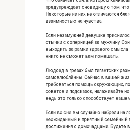
Что означает сон, в котором канниб
предупреждает сновидицу о том, что
Некоторые из них не отличаются бла
взаимностью на чувства.
Если незамужней девушке приснилось
стычки с соперницей за мужчину. Сон
выходить за рамки здравого смысла 
никто не сможет вам помешать.
Людоед в грезах был гигантских разм
самовлюблённы. Сейчас в вашей жизни
требоваться помощь окружающих, по
советов и подсказок, налаживайте но
ведь это только способствует ваше
Если во сне вы случайно набрели на 
неожиданный и приятный семейный в
достижения с домочадцами. Будьте в