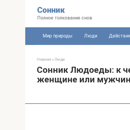
Перейти
Сонник
к
контенту
Полное толкование снов
Мир природы
Люди
Действи
Главная
»
Люди
Сонник Людоеды: к ч
женщине или мужчи