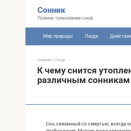
Перейти
Сонник
к
контенту
Полное толкование снов
Мир природы
Люди
Действи
Главная
»
Люди
К чему снится утопле
различным сонникам
Сон, связанный со смертью, всегда 
пробуждения. Многие люди опасаютс