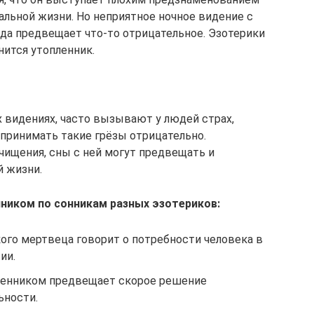
альной жизни. Но неприятное ночное видение с
да предвещает что-то отрицательное. Эзотерики
нится утопленник.
 видениях, часто вызывают у людей страх,
спринимать такие грёзы отрицательно.
чищения, сны с ней могут предвещать и
й жизни.
нником по сонникам разных эзотериков:
кого мертвеца говорит о потребности человека в
ии.
опленником предвещает скорое решение
ьности.