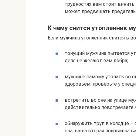
трудностях вам стоит винить 
может предвещать предательс
К чему снится утопленник м
Если мужчина утопленник снится в в
тонущий мужчина пытается утя
деле не желают вам добра;
мужчине самому утопать во сн
здоровьем, проверьте у специ
встретить во сне на улице му
действительно повстречаете ч
обнаружить труп в колодце – 
сна, ваша вторая половинка в