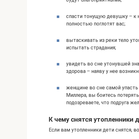
спасти тонущую девушку – к
полностью поглотят вас;
вытаскивать из реки тело ут
испытать страдания;
увидеть во сне утонувшей зн
здорова – наяву у нее возник
женщине во сне самой упасть 
Миллера, вы боитесь потерять 
подозреваете, что подруга же
К чему снятся утопленники 
Если вам утопленники дети снятся, 