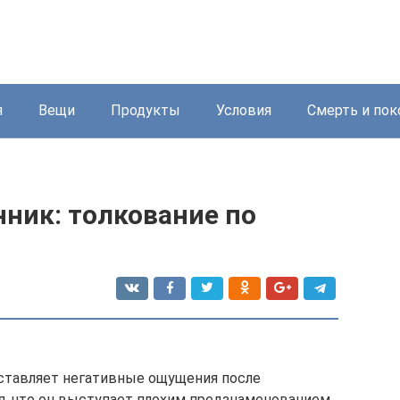
я
Вещи
Продукты
Условия
Смерть и пок
нник: толкование по
оставляет негативные ощущения после
я, что он выступает плохим предзнаменованием