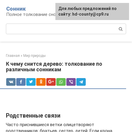
Перейти
Сонник
Для любых предложений по
к
Полное толкование снов
сайту: hd-county@cp9.ru
контенту
Поиск:
Главная
»
Мир природы
К чему снится дерево: толкование по
различным сонникам
Родственные связи
Часто приснившиеся ветки олицетворяют
родственников: братьев, сестер, детей. Если крона