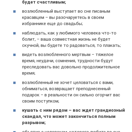
будет счастливым;
возлюбленный выступает во сне писаным
красавцем – вы разочаруетесь в своем
избраннике еще до свадьбы;
наблюдать, как у любимого человека что-то
болит, – ваша совместная жизнь не будет
скучной, вы будете то радоваться, то плакать;
видеть возлюбленного мертвым – тяжелое
время, неудачи, сомнения, трудности будут
преследовать вас довольно продолжительное
время;
возлюбленный не хочет целоваться с вами,
обниматься, возвращает преподнесенный
подарок – в реальности он сильно огорчит вас
своим поступком;
кушать с ним рядом – вас ждет грандиозный
скандал, что может закончиться полным
разрывом;
объятие с человеком, которого любите во сне,