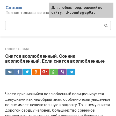
Перейти
Сонник
Для любых предложений по
к
Полное толкование снов
сайту: hd-county@cp9.ru
контенту
Поиск:
Главная
»
Люди
Снится возлюбленный. Сонник
возлюбленный. Если снятся возлюбленные
Часто приснившийся возлюбленный позиционируется
девушками как недобрый знак, особенно если увиденное
во сне имеет нежелательную концовку. То, к чему снится
дорогой сердцу человек, большинство сонников
предлагают трактовать либо совершенно буквально,