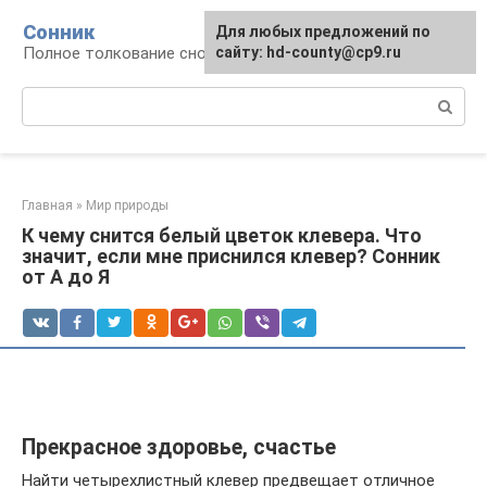
Перейти
Сонник
Для любых предложений по
к
Полное толкование снов
сайту: hd-county@cp9.ru
контенту
Поиск:
Главная
»
Мир природы
К чему снится белый цветок клевера. Что
значит, если мне приснился клевер? Сонник
от А до Я
Прекрасное здоровье, счастье
Найти четырехлистный клевер предвещает отличное