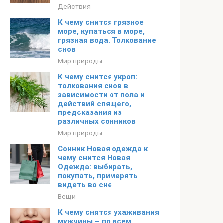
Действия
К чему снится грязное
море, купаться в море,
грязная вода. Толкование
снов
Мир природы
К чему снится укроп:
толкования снов в
зависимости от пола и
действий спящего,
предсказания из
различных сонников
Мир природы
Сонник Новая одежда к
чему снится Новая
Одежда: выбирать,
покупать, примерять
видеть во сне
Вещи
К чему снятся ухаживания
мужчины – по всем