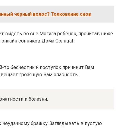
инный черный волос? Толкование снов
ет видеть во сне Могила ребенок, прочитав ниже
х онлайн сонников Дома Солнца!
ей-то бесчестный поступок причинит Вам
едвещает грозящую Вам опасность.
риятности и болезни.
к неудачному бражку. Заглядывать в пустую