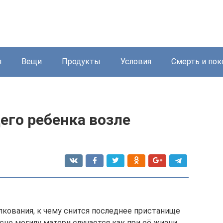
я
Вещи
Продукты
Условия
Смерть и пок
его ребенка возле
лкования, к чему снится последнее пристанище
сне могилу матери случается как при её жизни,