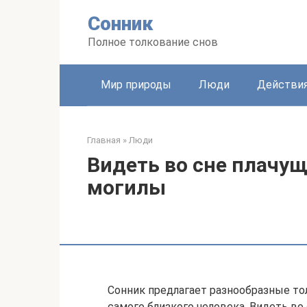
Перейти
Сонник
к
контенту
Полное толкование снов
Мир природы
Люди
Действи
Главная
»
Люди
Видеть во сне плачущ
могилы
Сонник предлагает разнообразные то
самого близкого человека. Видеть во 