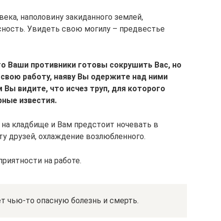
ека, наполовину закиданного землей,
сность. Увидеть свою могилу – предвестье
что Ваши противники готовы сокрушить Вас, но
 свою работу, наяву Вы одержите над ними
м Вы видите, что исчез труп, для которого
рные известия.
с на кладбище и Вам предстоит ночевать в
ту друзей, охлаждение возлюбленного.
риятности на работе.
ет чью-то опасную болезнь и смерть.