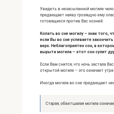
Увидеть в незасыпанной могиле челов
предвещает наяву грозящую ему опа
готовящихся против Вас козней.
Копать во сне могилу – знак того, 
если Вы во сне успеваете закончить
верх. Неблагоприятен сон, в которо
вырыта могила – этот сон сулит ду
Если Вам снится, что ночь застала Ва
открытой могиле – это означает утра
Иногда могила во сне предвещает неп
Старая, обветшалая могила означа