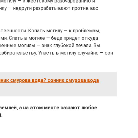
 могилу — к жестокому разочарованию и
илу — недруги разрабатывают против вас
ственности. Копать могилу — к проблемам,
и. Спать в могиле — беда придет откуда
енные могилы — знак глубокой печали. Вы
азбирательству. Упасть в могилу случайно — сон
нник смурова вода? сонник смурова вода
землей, а на этом месте сажают любое
.