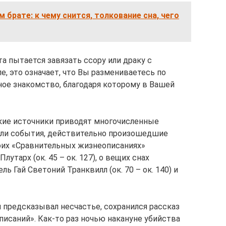
 брате: к чему снится, толкование сна, чего
а пытается завязать ссору или драку с
е, это означает, что Вы размениваетесь по
ное знакомство, благодаря которому в Вашей
кие источники приводят многочисленные
ли события, действительно произошедшие
оих «Сравнительных жизнеописаниях»
утарх (ок. 45 – ок. 127), о вещих снах
ь Гай Светоний Транквилл (ок. 70 – ок. 140) и
 предсказывал несчастье, сохранился рассказ
исаний». Как-то раз ночью накануне убийства