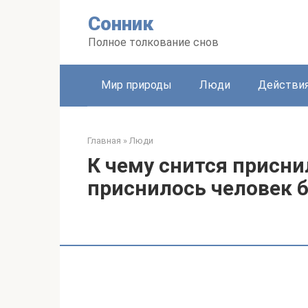
Перейти
Сонник
к
контенту
Полное толкование снов
Мир природы
Люди
Действи
Главная
»
Люди
К чему снится присни
приснилось человек 