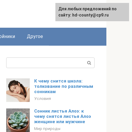
Для любых предложений по
сайту: hd-county@cp9.ru
ойники
Другое
Поиск:
К чему снится школа:
толкование по различным
сонникам
Условия
Сонник листья Алоэ: к
чему снятся листья Алоэ
женщине или мужчине
Мир природы