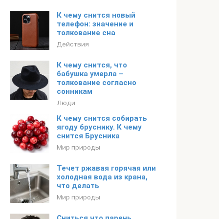
К чему снится новый
телефон: значение и
толкование сна
Действия
К чему снится, что
бабушка умерла –
толкование согласно
сонникам
Люди
К чему снится собирать
ягоду бруснику. К чему
снится Брусника
Мир природы
Течет ржавая горячая или
холодная вода из крана,
что делать
Мир природы
Сниться что парень