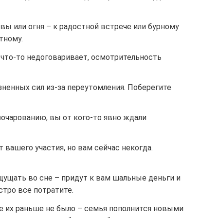
вы или огня – к радостной встрече или бурному
тному.
 что-то недоговаривает, осмотрительность
ненных сил из-за переутомления. Поберегите
азочарованию, вы от кого-то явно ждали
 вашего участия, но вам сейчас некогда.
щущать во сне – придут к вам шальные деньги и
стро все потратите.
де их раньше не было – семья пополнится новыми