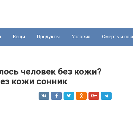
я
Вещи
Продукты
Условия
Смерть и пок
лось человек без кожи?
без кожи сонник