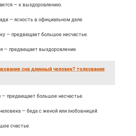
ается — к выздоровлению.
ади — ясность в официальном деле.
зку — предвещает большое несчастье.
тся — предвещает выздоровление.
лкование сна длинный человек? толкование
и — предвещает большое несчастье.
человека — беда с женой или любовницей.
шое счастье.