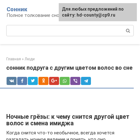
Перейти
Сонник
Для любых предложений по
к
Полное толкование снов
сайту: hd-county@cp9.ru
контенту
Поиск:
Главная
»
Люди
сонник подруга с другим цветом волос во сне
Ночные грёзы: к чему снится другой цвет
волос и смена имиджа
Когда снится что-то необычное, всегда хочется
разгадать ночное видение и понять, что оно