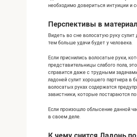
необходимо довериться интуиции и с
Перспективы в материа
Видеть во сне волосатую руку сулит 
тем больше удачи будет у человека.
Если приснились волосатые руки, ко
представительницы слабого пола, это
справится даже с трудными задачами
ладоней сулит хорошего партнера в б
волосатых руках содержатся предупр
завистники, которые постараются п
Если произошло облысение данной час
в своем деле.
К чему снится Ладонь п