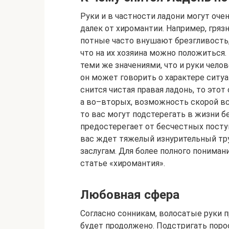
Руки и в частности ладони могут оче
далек от хиромантии. Например, гряз
потные часто внушают брезгливость, 
что на их хозяина можно положиться.
теми же значениями, что и руки челов
он может говорить о характере ситуац
снится чистая правая ладонь, то это
а во–вторых, возможность скорой вст
то вас могут подстерегать в жизни б
предостерегает от бесчестных поступ
вас ждет тяжелый изнурительный тру
заслугам. Для более полного пониман
статье «хиромантия».
Любовная сфера
Согласно сонникам, волосатые руки
будет продолжено. Подстригать порос