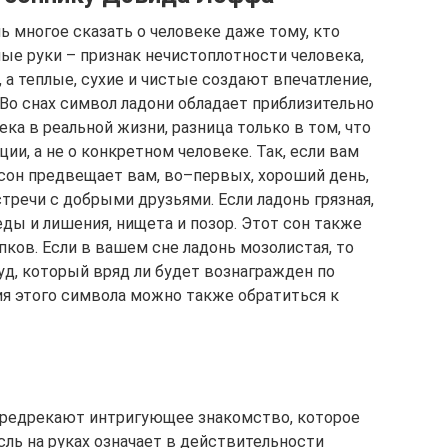
нь многое сказать о человеке даже тому, кто
ные руки – признак нечистоплотности человека,
а теплые, сухие и чистые создают впечатление,
 Во снах символ ладони обладает приблизительно
ека в реальной жизни, разница только в том, что
ии, а не о конкретном человеке. Так, если вам
т сон предвещает вам, во–первых, хороший день,
речи с добрыми друзьями. Если ладонь грязная,
еды и лишения, нищета и позор. Этот сон также
ков. Если в вашем сне ладонь мозолистая, то
д, который вряд ли будет вознагражден по
ия этого символа можно также обратиться к
 предрекают интригующее знакомство, которое
ль на руках означает в действительности