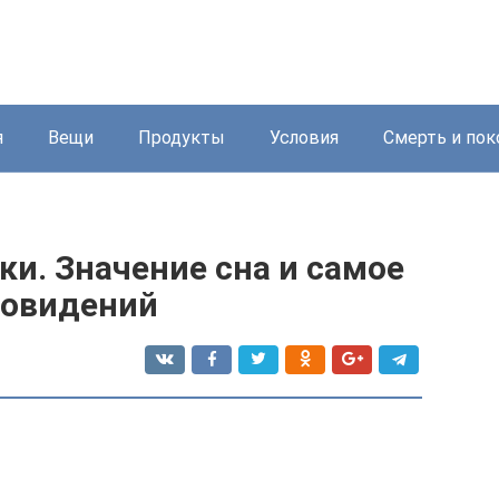
я
Вещи
Продукты
Условия
Смерть и пок
ки. Значение сна и самое
новидений