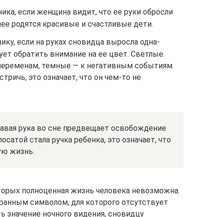
ка, если женщина видит, что ее руки обросли
 нее родятся красивые и счастливые дети.
ику, если на руках сновидца выросла одна-
ует обратить внимание на ее цвет. Светлые
переменам, темные — к негативным событиям.
тричь, это означает, что он чем-то не
равая рука во сне предвещает освобождение
лосатой стала ручка ребенка, это означает, что
ую жизнь.
оторых полноценная жизнь человека невозможна.
ранным символом, для которого отсутствует
ь значение ночного видения, сновидцу