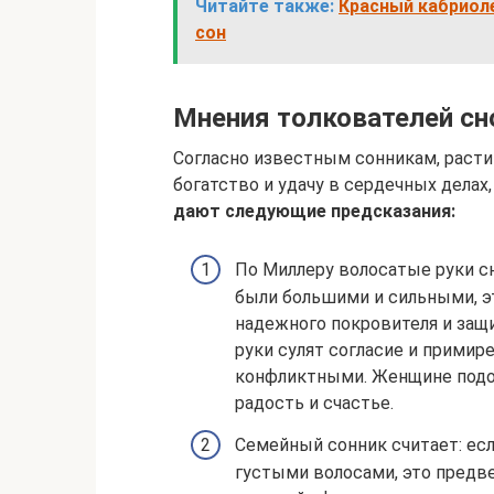
Читайте также:
Красный кабриоле
сон
Мнения толкователей сн
Согласно известным сонникам, расти
богатство и удачу в сердечных делах
дают следующие предсказания:
По Миллеру волосатые руки сн
были большими и сильными, эт
надежного покровителя и за
руки сулят согласие и примир
конфликтными. Женщине подо
радость и счастье.
Семейный сонник считает: ес
густыми волосами, это предв