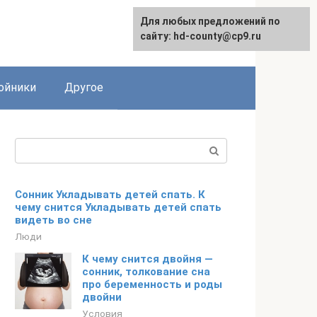
Для любых предложений по
сайту: hd-county@cp9.ru
ойники
Другое
Поиск:
Сонник Укладывать детей спать. К
чему снится Укладывать детей спать
видеть во сне
Люди
К чему снится двойня —
сонник, толкование сна
про беременность и роды
двойни
Условия