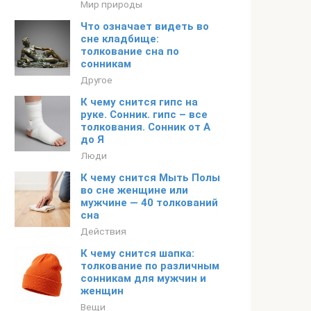
Мир природы
Что означает видеть во
сне кладбище:
толкование сна по
сонникам
Другое
К чему снится гипс на
руке. Сонник. гипс – все
толкования. Сонник от А
до Я
Люди
К чему снится Мыть Полы
во сне женщине или
мужчине — 40 толкований
сна
Действия
К чему снится шапка:
толкование по различным
сонникам для мужчин и
женщин
Вещи