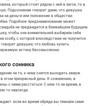
века, который стоит рядом с ней в загсе, то в
шо. Подсознание говорит даме, что девушка
ва на деньги или положение в обществе.
юбви. Подобное предзнаменование может
 свадьба не предвидится в ближайшем будущем.
шку, чтобы она внимательней выбирала себе
на особу, с которой впоследствии не получится
 говорит девушке, что любовь купить
вержимую истину бессмысленно.
ого сонника
дение на то, к чему снится выходить замуж.
 в этом прекрасный день. К сожалению, в
ы с ними расстаться. С кем-то на время, в
ем-то навсегда.
дает: если во время обряда вы плакали сами