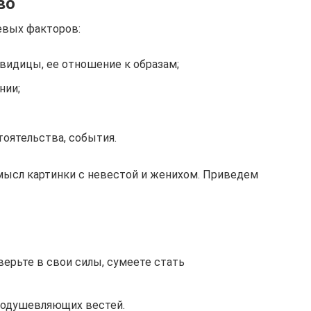
во
евых факторов:
видицы, ее отношение к образам;
нии;
тоятельства, события.
мысл картинки с невестой и женихом. Приведем
ерьте в свои силы, сумеете стать
оодушевляющих вестей.