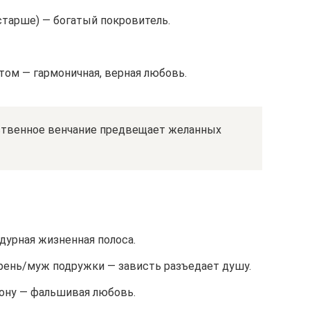
старше) — богатый покровитель.
том — гармоничная, верная любовь.
ственное венчание предвещает желанных
дурная жизненная полоса.
рень/муж подружки — зависть разъедает душу.
ону — фальшивая любовь.