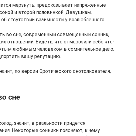
снится мерзнуть, предсказывает напряженные
оной и второй половинкой. Девушкам,
об отсутствии взаимности у возлюбленного.
ть во сне, современный совмещенный сонник,
их отношений. Видеть, что отморозили себе что-
нутым любимым человеком в сомнительное дело,
дпортить вашу репутацию.
Значит, по версии Эротического снотолкователя,
во сне
олод, значит, в реальности придется
ания. Некоторые сонники поясняют, к чему