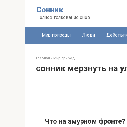
Перейти
Сонник
к
контенту
Полное толкование снов
Мир природы
Люди
Действи
Главная
»
Мир природы
сонник мерзнуть на у
Что на амурном фронте?