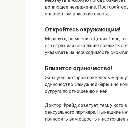
Мерзнуть в жаркую погоду, означает,
вопиющее неуважение. Постарайтесь 
оппонентом в жаркие споры.
Откройтесь окружающим!
Мерзнуть, по мнению Дениз Линн, о
его страх или нежелание показать св
указывать на необходимость скрыват
Близится одиночество!
Женщине, которой привелось мерзнут
одиночество. Замужней барышне ноч
супруга по отношению к ней.
Доктор Фрейд советует тем, у кого в
сексуального партнера. Нынешние и
приносить вам радость и настоящее 