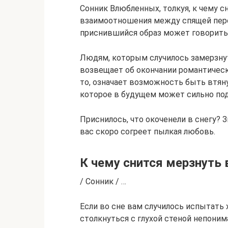
Сонник Влюбленных, толкуя, к чему 
взаимоотношения между спящей перс
приснившийся образ может говорить 
Людям, которым случилось замерзну
возвещает об окончании романтическ
то, означает возможность быть втя
которое в будущем может сильно по
Приснилось, что окоченели в снегу? 
вас скоро согреет пылкая любовь.
К чему снится мерзнуть 
/ Сонник / …
Если во сне вам случилось испытать х
столкнуться с глухой стеной непоним