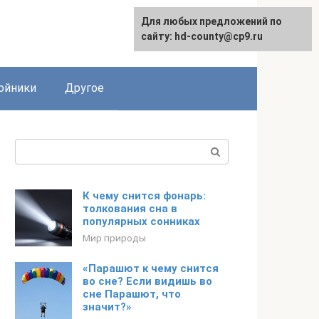
Для любых предложений по
сайту: hd-county@cp9.ru
ойники
Другое
Поиск:
К чему снится фонарь:
толкования сна в
популярных сонниках
Мир природы
«Парашют к чему снится
во сне? Если видишь во
сне Парашют, что
значит?»