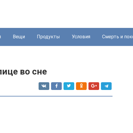
я
Вещи
Продукты
Условия
Смерть и пок
лице во сне