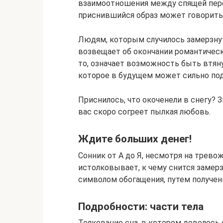
взаимоотношения между спящей перс
приснившийся образ может говорить 
Людям, которым случилось замерзну
возвещает об окончании романтическ
то, означает возможность быть втя
которое в будущем может сильно по
Приснилось, что окоченели в снегу? 
вас скоро согреет пылкая любовь.
Ждите больших денег!
Сонник от А до Я, несмотря на трево
истолковывает, к чему снится замер
символом обогащения, путем получен
Подробности: части тела
Толкование сна, в котором довелось