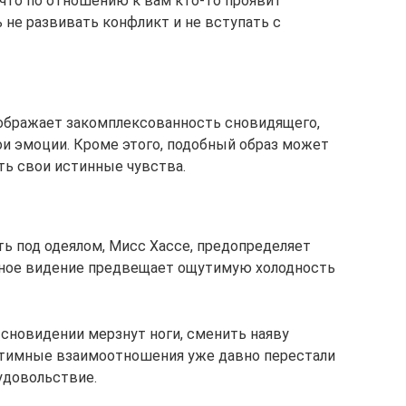
 что по отношению к вам кто-то проявит
не развивать конфликт и не вступать с
тображает закомплексованность сновидящего,
ои эмоции. Кроме этого, подобный образ может
ь свои истинные чувства.
ь под одеялом, Мисс Хассе, предопределяет
ное видение предвещает ощутимую холодность
 сновидении мерзнут ноги, сменить наяву
нтимные взаимоотношения уже давно перестали
удовольствие.