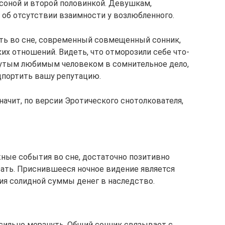
оной и второй половинкой. Девушкам,
об отсутствии взаимности у возлюбленного.
ть во сне, современный совмещенный сонник,
их отношений. Видеть, что отморозили себе что-
нутым любимым человеком в сомнительное дело,
дпортить вашу репутацию.
Значит, по версии Эротического снотолкователя,
жные события во сне, достаточно позитивно
зать. Приснившееся ночное видение является
ия солидной суммы денег в наследство.
 сильно мерзнуть, Общий сонник связывает с