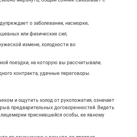
едупреждает о заболевании, насморке;
ушевных или физических сил;
ружеской измене, холодности во
ной поездки, на которую вы рассчитывали;
дного контракта, удачные переговоры.
веком и ощутить холод от рукопожатия, означает
срыв предварительных договоренностей. Видеть
 о лицемерии приснившейся особы, ее явному