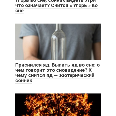
Угорь во сне, сонник видеть Угря
что означает? Снится « Угорь » во
сне
Приснился яд. Выпить яд во сне: о
чем говорит это сновидение? К
чему снится яд — эзотерический
сонник