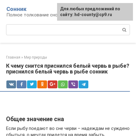
Перейти
Сонник
Для любых предложений по
к
Полное толкование снов
сайту: hd-county@cp9.ru
контенту
Поиск:
Главная
»
Мир природы
К чему снится приснился белый червь в рыбе?
приснился белый червь в рыбе сонник
Общее значение сна
Если рыбу поедают во сне черви – надеждам не суждено
сбыться, о мечтах придется на время забыть.