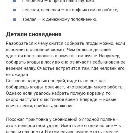
с червями — к предательству, лжи;
зеленая, неспелая — к конфликтам на работе;
зрелая — к денежному пополнению.
Детали сновидения
Разобраться к чему снится собирать ягоды можно, если
вспомнить основной сюжет. Чем больше деталей
удастся восстановить в памяти, тем лучше. Например,
собирать ягоды в лесу во сне означает необыкновенное
везение наяву. Счастье встретится там, где человек его
не ожидал.
Согласно народных поверий, видеть во сне, как
собираешь ягоды, означает, что впереди много работы.
Однако если удалось набрать полную корзину, то —
скоро наступит счастливое время. Впереди — новые
впечатления, прибыль, уважение.
Похожая трактовка у сновидений о ягодной поляне –
это к невероятной удаче. Искать же ягодки во сне — к
нерешительности. В этом случае нужно стать смелее,