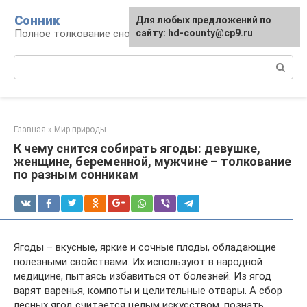
Перейти
Сонник
Для любых предложений по
к
Полное толкование снов
сайту: hd-county@cp9.ru
контенту
Поиск:
Главная
»
Мир природы
К чему снится собирать ягоды: девушке,
женщине, беременной, мужчине – толкование
по разным сонникам
Ягоды – вкусные, яркие и сочные плоды, обладающие
полезными свойствами. Их используют в народной
медицине, пытаясь избавиться от болезней. Из ягод
варят варенья, компоты и целительные отвары. А сбор
лесных ягод считается целым искусством, познать