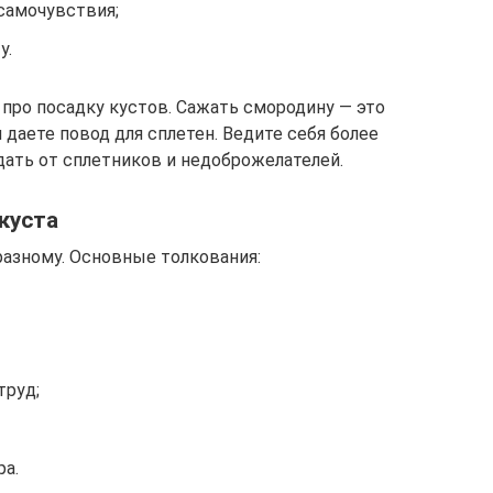
самочувствия;
у.
ро посадку кустов. Сажать смородину — это
 даете повод для сплетен. Ведите себя более
дать от сплетников и недоброжелателей.
куста
разному. Основные толкования:
труд;
ра.