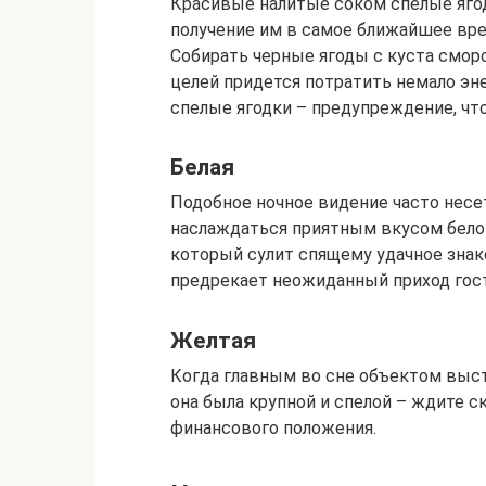
Красивые налитые соком спелые яго
получение им в самое ближайшее вре
Собирать черные ягоды с куста смор
целей придется потратить немало эне
спелые ягодки – предупреждение, что
Белая
Подобное ночное видение часто несет
наслаждаться приятным вкусом бело
который сулит спящему удачное знак
предрекает неожиданный приход гост
Желтая
Когда главным во сне объектом выс
она была крупной и спелой – ждите с
финансового положения.