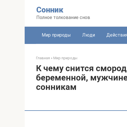
Перейти
Сонник
к
контенту
Полное толкование снов
Мир природы
Люди
Действи
Главная
»
Мир природы
К чему снится сморо
беременной, мужчине
сонникам