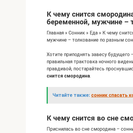
К чему снится смородин
беременной, мужчине – 
Главная » Сонник » Еда » К чему сни
мужчине – толкование по разным со
Хотите приподнять завесу будущего 
правильная трактовка ночного видени
правдивой, постарайтесь проснувшис
снится смородина
.
Читайте также:
сонник спасать к
К чему снится во сне см
Приснилась во сне смородина – сонн