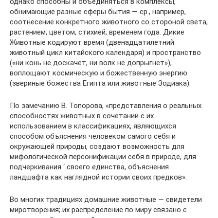
однако способны и объединяться в комплексы,
обнимающие разные сферы бытия — ср., например,
соотнесение конкретного животного со стороной света,
растением, цветом, стихией, временем года. Дикие
Животные кодируют время (двенадцатилетний
животный цикл китайского календаря) и пространство
(«ни конь не доскачет, ни волк не допрыгнет»),
воплощают космическую и божественную энергию
(звериные божества Египта или животные Зодиака).
По замечанию В. Топорова, «представления о реальных
способностях животных в сочетании с их
использованием в классификациях, являющихся
способом объяснения человеком самого себя и
окружающей природы, создают возможность для
мифологической персонификации себя в природе, для
подчеркивания ‘ своего единства, объяснения
ландшафта как наглядной истории своих предков».
Во многих традициях домашние животные — свидетели
миротворения; их распределение по миру связано с