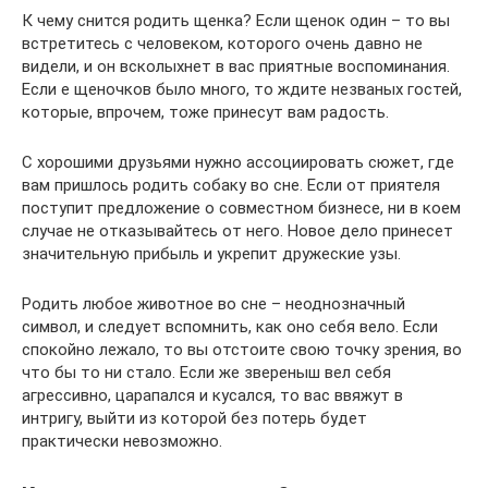
К чему снится родить щенка? Если щенок один – то вы
встретитесь с человеком, которого очень давно не
видели, и он всколыхнет в вас приятные воспоминания.
Если е щеночков было много, то ждите незваных гостей,
которые, впрочем, тоже принесут вам радость.
С хорошими друзьями нужно ассоциировать сюжет, где
вам пришлось родить собаку во сне. Если от приятеля
поступит предложение о совместном бизнесе, ни в коем
случае не отказывайтесь от него. Новое дело принесет
значительную прибыль и укрепит дружеские узы.
Родить любое животное во сне – неоднозначный
символ, и следует вспомнить, как оно себя вело. Если
спокойно лежало, то вы отстоите свою точку зрения, во
что бы то ни стало. Если же звереныш вел себя
агрессивно, царапался и кусался, то вас ввяжут в
интригу, выйти из которой без потерь будет
практически невозможно.