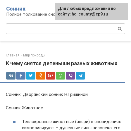
Перейти
Сонник
Для любых предложений по
к
Полное толкование снов
сайту: hd-county@cp9.ru
контенту
Поиск:
Главная
»
Мир природы
К чему снятся детеныши разных животных
Сонник: Дворянский сонник Н.Гришиной
Сонник Животное
Теплокровные животные (звери) в сновидениях
символизируют – душевные силы человека, его