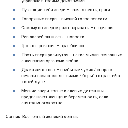
управляют твоими действиями.
Пугающие тебя звери – злая совесть, враги.
Говорящие звери – высший голос совести.
Самому со зверем разговаривать – огорчение.
Рев зверей слышать – новости.
Грозное рычание – враг близок.
Пасть зверя разинутая – некие мысли, связанные
с женскими органами любви.
Драка животных – прибытие чужих / ссора с
печальными последствиями / борьба страстей в
твоей душе.
Мелкие звери, голые и слепые детеныши –
предвещают женщине беременность, если
снятся многократно.
Сонник: Восточный женский сонник