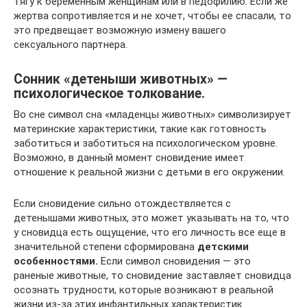
тягу к беременным женщинам или в педофилию. Если же
жертва сопротивляется и не хочет, чтобы ее спасали, то
это предвещает возможную измену вашего
сексуального партнера.
Сонник «детеныши животных» —
психологическое толкование.
Во сне символ сна «младенцы животных» символизирует
материнские характеристики, такие как готовность
заботиться и заботиться на психологическом уровне.
Возможно, в данный момент сновидение имеет
отношение к реальной жизни с детьми в его окружении.
Если сновидение сильно отождествляется с
детенышами животных, это может указывать на то, что
у сновидца есть ощущение, что его личность все еще в
значительной степени сформирована
детскими
особенностями.
Если символ сновидения — это
раненые животные, то сновидение заставляет сновидца
осознать трудности, которые возникают в реальной
жизни из-за этих инфантильных характеристик.