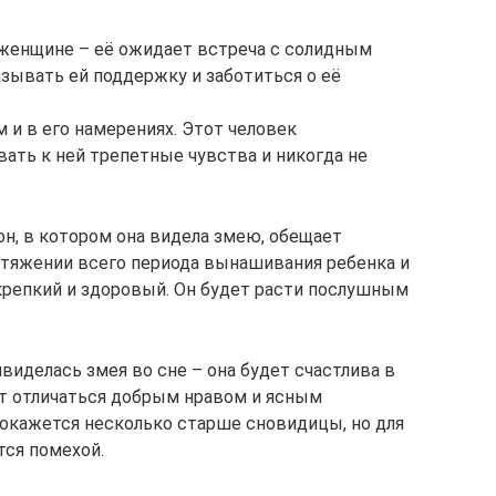
 женщине – её ожидает встреча с солидным
зывать ей поддержку и заботиться о её
 и в его намерениях. Этот человек
ать к ней трепетные чувства и никогда не
н, в котором она видела змею, обещает
отяжении всего периода вынашивания ребенка и
крепкий и здоровый. Он будет расти послушным
иделась змея во сне – она будет счастлива в
ет отличаться добрым нравом и ясным
 окажется несколько старше сновидицы, но для
тся помехой.