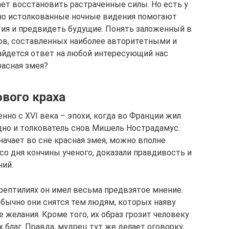
ает восстановить растраченные силы. Но есть у
рно истолкованные ночные видения помогают
ия и предвидеть будущие. Понять заложенный в
в, составленных наиболее авторитетными и
айдется ответ на любой интересующий нас
расная змея?
ового краха
нно с XVI века – эпохи, когда во Франции жил
одно и толкователь снов Мишель Нострадамус.
значает во сне красная змея, можно вполне
со дня кончины ученого, доказали правдивость и
ний.
рептилиях он имел весьма предвзятое мнение.
 обычно они снятся тем людям, которых наяву
 желания. Кроме того, их образ грозит человеку
 благ. Правда, мудрец тут же делает оговорку,