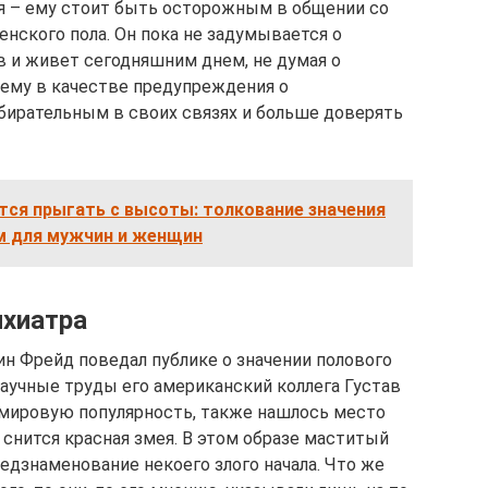
я – ему стоит быть осторожным в общении со
ского пола. Он пока не задумывается о
в и живет сегодняшним днем, не думая о
 ему в качестве предупреждения о
бирательным в своих связях и больше доверять
ится прыгать с высоты: толкование значения
м для мужчин и женщин
ихиатра
ин Фрейд поведал публике о значении полового
научные труды его американский коллега Густав
 мировую популярность, также нашлось место
 снится красная змея. В этом образе маститый
едзнаменование некоего злого начала. Что же