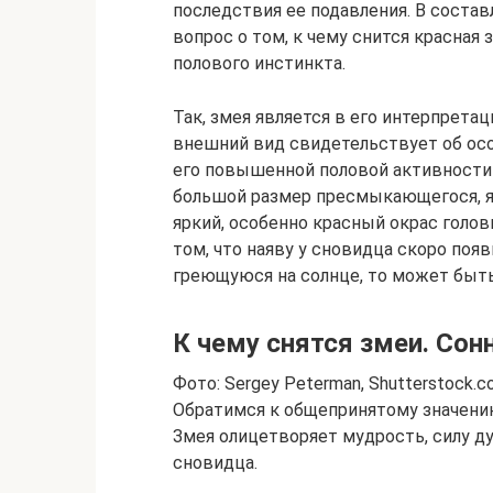
последствия ее подавления. В соста
вопрос о том, к чему снится красная 
полового инстинкта.
Так, змея является в его интерпрета
внешний вид свидетельствует об осо
его повышенной половой активност
большой размер пресмыкающегося, я
яркий, особенно красный окрас голов
том, что наяву у сновидца скоро появ
греющуюся на солнце, то может быть
К чему снятся змеи. Сонн
Фото: Sergey Peterman, Shutterstock.
Обратимся к общепринятому значению 
Змея олицетворяет мудрость, силу д
сновидца.