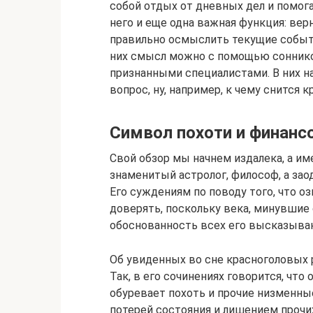
собой отдых от дневных дел и помог
него и еще одна важная функция: ве
правильно осмыслить текущие событ
них смысл можно с помощью соннико
признанными специалистами. В них н
вопрос, ну, например, к чему снится к
Символ похоти и финанс
Свой обзор мы начнем издалека, а име
знаменитый астролог, философ, а за
Его суждениям по поводу того, что о
доверять, поскольку века, минувшие 
обоснованность всех его высказыва
Об увиденных во сне красноголовых 
Так, в его сочинениях говорится, что
обуревает похоть и прочие низменные
потерей состояния и лишением прочих