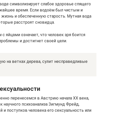
воде символизирует слабое здоровье спящего
ижайшее время. Если водоём был чистым и
ю жизнь и обеспеченную старость. Мутная вода
оторые расстроят сновидца.
 с яйцами означает, что человек зря боится
 проблемы и достигнет своей цели.
ую на ветках дерева, сулит несправедливые
сексуальности
нно перенесемся в Австрию начала XX века,
к научного психоанализа Зигмунд Фрейд,
 и поступков человека его сексуальность или