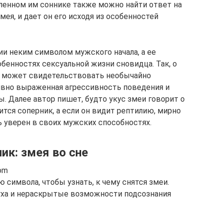
вленном им соннике также можно найти ответ на
змея, и дает он его исходя из особенностей
ции неким символом мужского начала, а ее
бенностях сексуальной жизни сновидца. Так, о
и может свидетельствовать необычайно
вно выраженная агрессивность поведения и
ы. Далее автор пишет, будто укус змеи говорит о
ится соперник, а если он видит рептилию, мирно
 уверен в своих мужских способностях.
ик: змея во сне
com
символа, чтобы узнать, к чему снятся змеи.
уха и нераскрытые возможности подсознания