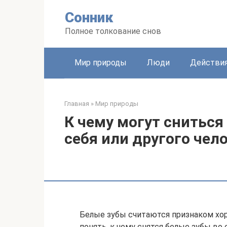
Перейти
Сонник
к
контенту
Полное толкование снов
Мир природы
Люди
Действи
Главная
»
Мир природы
К чему могут сниться
себя или другого чел
Белые зубы считаются признаком хор
понять, к чему снятся белые зубы во 