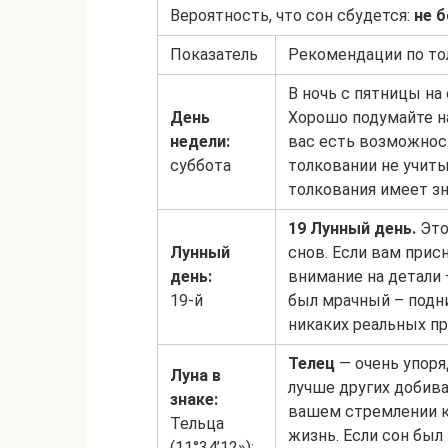
Вероятность, что сон сбудется:
не 
Показатель
Рекомендации по т
В ночь с пятницы на
День
Хорошо подумайте на
недели:
вас есть возможност
суббота
толковании не учит
толкования имеет зн
19 Лунный день.
Это
Лунный
снов. Если вам прис
день:
внимание на детали 
19-й
был мрачный – подн
никаких реальных пр
Телец
— очень упоря
Луна в
лучше других добива
знаке:
вашем стремлении к
Тельца
жизнь. Если сон был 
(11°34’12»);