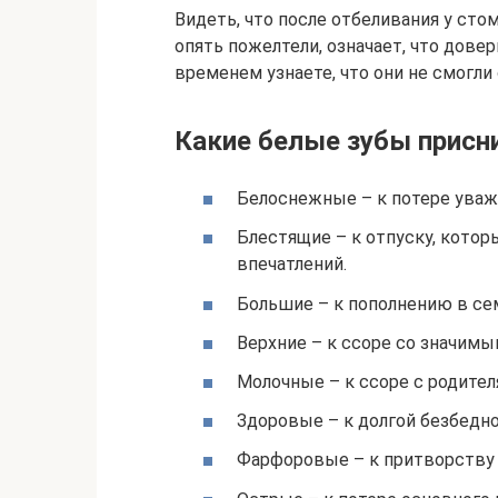
Видеть, что после отбеливания у сто
опять пожелтели, означает, что дове
временем узнаете, что они не смогли 
Какие белые зубы присн
Белоснежные – к потере уваж
Блестящие – к отпуску, кото
впечатлений.
Большие – к пополнению в се
Верхние – к ссоре со значимы
Молочные – к ссоре с родител
Здоровые – к долгой безбедно
Фарфоровые – к притворству 