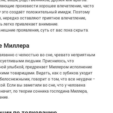
лающие произвести хорошее впечатление, часто
у это создаёт положительный имидж. Поэтому
, нередко оставляют приятное впечатление,
ь легко привлекает внимание.
нешние проявления, суть от вас пока скрыта.
ке Миллера
 связанно с челюстью во сне, чревато неприятным
 суетливыми людьми. Приснилось, что
ной улыбкой, предрекает Миллером исполнение
кими товарищами. Видеть, как с зубиков уходит
 белоснежными, говорит о том, что все неудачи –
й. Если вы заметили во сне, что у человека
ачит, по теории сонника господина Миллера,
ние.
ации по толкованию