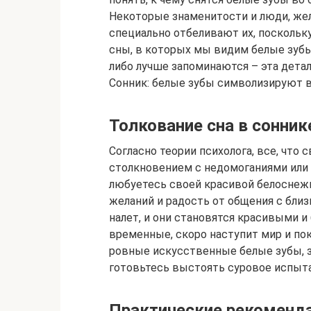
Некоторые знаменитости и люди, же
специально отбеливают их, поскольк
сны, в которых мы видим белые зубы
либо лучше запоминаются – эта детал
Сонник: белые зубы символизируют в
Толкование сна в сонни
Согласно теории психолога, все, что
столкновением с недомоганиями или
любуетесь своей красивой белоснеж
желаний и радость от общения с близ
налет, и они становятся красивыми и
временные, скоро наступит мир и поко
ровные искусственные белые зубы, зн
готовьтесь выстоять суровое испыта
Практические рекоменд