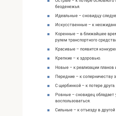
Острые – к потере основного 
безденежья.
Идеальные – сновидцу следует
Искусственные – к неожидан
Коренные – в ближайшее врем
рулем транспортного средства
Красивые – появится конкуре
Крепкие – к здоровью.
Новые – к реализации планов
Передние – к соперничеству з
С щербинкой – к потере друга.
Ровные – сновидец обладает у
воспользоваться.
Сильные – к отъезду в другой 