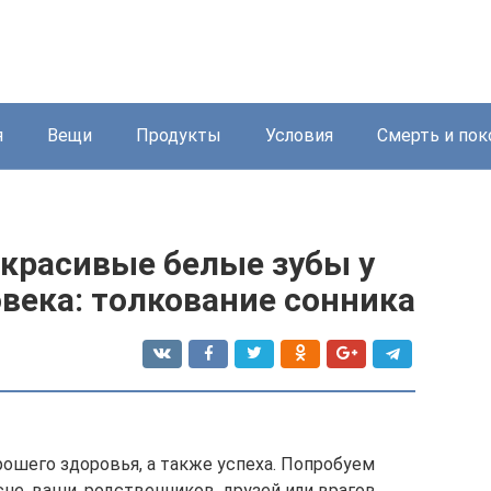
я
Вещи
Продукты
Условия
Смерть и пок
 красивые белые зубы у
овека: толкование сонника
ошего здоровья, а также успеха. Попробуем
сне, ваши, родственников, друзей или врагов.