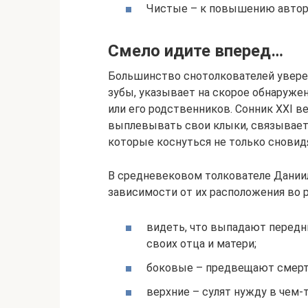
Чистые – к повышению автори
Смело идите вперед…
Большинство снотолкователей уверен
зубы, указывает на скорое обнаруже
или его родственников. Сонник XXI 
выплевывать свои клыки, связывае
которые коснуться не только сновид
В средневековом толкователе Дании
зависимости от их расположения во рт
видеть, что выпадают передни
своих отца и матери;
боковые – предвещают смерть
верхние – сулят нужду в чем-т