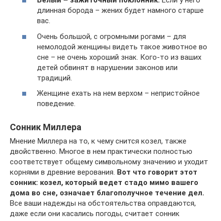
Белый – зажиточный поклонник.
Если у него
длинная борода – жених будет намного старше
вас.
Очень большой, с огромными рогами – для
немолодой женщины видеть такое животное во
сне – не очень хороший знак. Кого-то из ваших
детей обвинят в нарушении законов или
традиций.
Женщине ехать на нем верхом – непристойное
поведение.
Сонник Миллера
Мнение Миллера на то, к чему снится козел, также
двойственно. Многое в нем практически полностью
соответствует общему символьному значению и уходит
корнями в древние верования.
Вот что говорит этот
сонник: козел, который ведет стадо мимо вашего
дома во сне, означает благополучное течение дел.
Все ваши надежды на обстоятельства оправдаются,
даже если они касались погоды, считает сонник