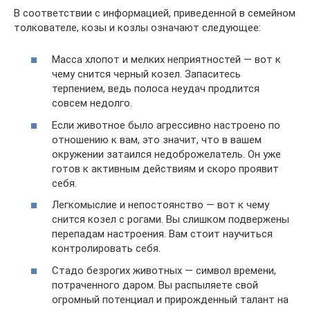
В соответствии с информацией, приведенной в семейном
толкователе, козы и козлы означают следующее:
Масса хлопот и мелких неприятностей — вот к
чему снится черный козел. Запаситесь
терпением, ведь полоса неудач продлится
совсем недолго.
Если животное было агрессивно настроено по
отношению к вам, это значит, что в вашем
окружении затаился недоброжелатель. Он уже
готов к активным действиям и скоро проявит
себя.
Легкомыслие и непостоянство — вот к чему
снится козел с рогами. Вы слишком подвержены
перепадам настроения. Вам стоит научиться
контролировать себя.
Стадо безрогих животных — символ времени,
потраченного даром. Вы распыляете свой
огромный потенциал и прирожденный талант на