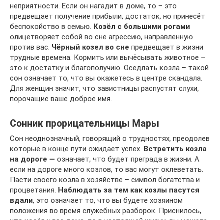
неприятности. Если он нагадит в доме, то – это
предвещает получение прибыли, достаток, но принесёт
беспокойство в семью.
Козёл с большими рогами
олицетворяет собой во сне агрессию, направленную
против вас.
Чёрный козел во сне
предвещает в жизни
трудные времена. Кормить или вычёсывать животное –
это к достатку и благополучию. Оседлать козла – такой
сон означает то, что вы окажетесь в центре скандала.
Для женщин значит, что завистницы распустят слухи,
порочащие ваше доброе имя.
Сонник прорицательницы Мары
Сон неоднозначный, говорящий о трудностях, преодолев
которые в конце пути ожидает успех.
Встретить козла
на дороге —
означает, что будет преграда в жизни. А
если на дороге много козлов, то вас могут оклеветать.
Пасти своего козла в хозяйстве – символ богатства и
процветания.
Наблюдать за тем как козлы пасутся
вдали
, это означает то, что вы будете хозяином
положения во время служебных разборок. Приснилось,