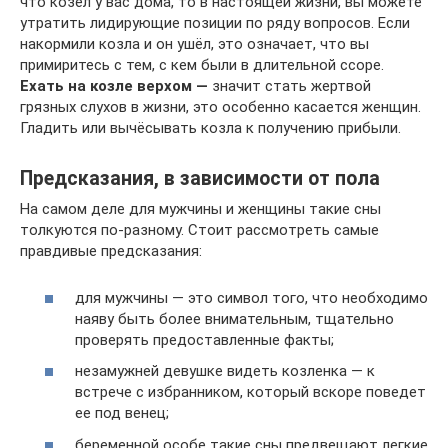
что козёл у вас дома, то в настоящей жизни, вы можете
утратить лидирующие позиции по ряду вопросов. Если
накормили козла и он ушёл, это означает, что вы
примиритесь с тем, с кем были в длительной ссоре.
Ехать на козле верхом —
значит стать жертвой
грязных слухов в жизни, это особенно касается женщин.
Гладить или вычёсывать козла к получению прибыли.
Предсказания, в зависимости от пола
На самом деле для мужчины и женщины такие сны
толкуются по-разному. Стоит рассмотреть самые
правдивые предсказания:
для мужчины — это символ того, что необходимо
наяву быть более внимательным, тщательно
проверять предоставленные факты;
незамужней девушке видеть козленка — к
встрече с избранником, который вскоре поведет
ее под венец;
беременной особе такие сны предвещают легкие