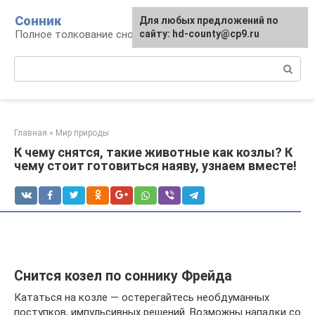
Перейти
Сонник
Для любых предложений по
к
Полное толкование снов
сайту: hd-county@cp9.ru
контенту
Поиск:
Главная
»
Мир природы
К чему снятся, такие животные как козлы? К
чему стоит готовиться наяву, узнаем вместе!
Снится козел по соннику Фрейда
Кататься на козле — остерегайтесь необдуманных
поступков, импульсивных решений. Возможны нападки со