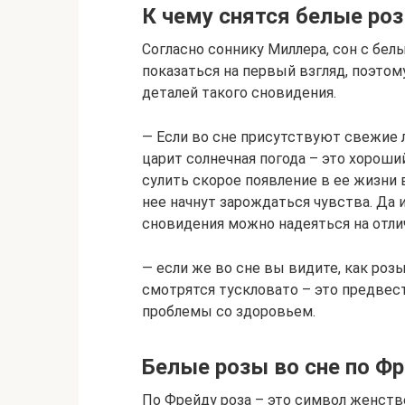
К чему снятся белые ро
Согласно соннику Миллера, сон с бел
показаться на первый взгляд, поэто
деталей такого сновидения.
— Если во сне присутствуют свежие л
царит солнечная погода – это хорош
сулить скорое появление в ее жизни 
нее начнут зарождаться чувства. Да
сновидения можно надеяться на отли
— если же во сне вы видите, как розы
смотрятся тускловато – это предвест
проблемы со здоровьем.
Белые розы во сне по Ф
По Фрейду роза – это символ женств