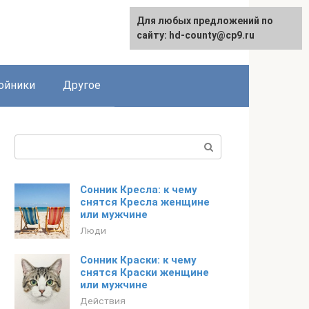
Для любых предложений по
сайту: hd-county@cp9.ru
ойники
Другое
Поиск:
Сонник Кресла: к чему
снятся Кресла женщине
или мужчине
Люди
Сонник Краски: к чему
снятся Краски женщине
или мужчине
Действия