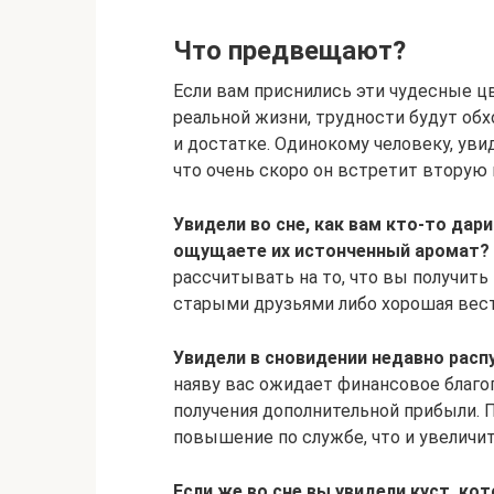
Что предвещают?
Если вам приснились эти чудесные цв
реальной жизни, трудности будут обх
и достатке. Одинокому человеку, уви
что очень скоро он встретит вторую 
Увидели во сне, как вам кто-то дар
ощущаете их истонченный аромат?
рассчитывать на то, что вы получить
старыми друзьями либо хорошая вест
Увидели в сновидении недавно расп
наяву вас ожидает финансовое благо
получения дополнительной прибыли. 
повышение по службе, что и увеличи
Если же во сне вы увидели куст, ко