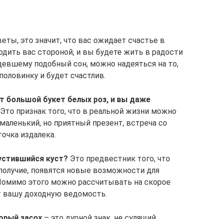
еты, это значит, что вас ожидает счастье в
одить вас стороной, и вы будете жить в радости
девшему подобный сон, можно надеяться на то,
половинку и будет счастлив.
ит большой букет белых роз, и вы даже
Это признак того, что в реальной жизни можно
 маленький, но приятный презент, встреча со
очка издалека.
устившийся куст?
Это предвестник того, что
получие, появятся новые возможности для
Помимо этого можно рассчитывать на скорое
т вашу доходную ведомость.
торый засох
– это дурной знак, не сулящий