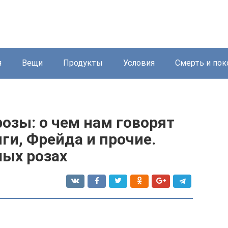
я
Вещи
Продукты
Условия
Смерть и пок
розы: о чем нам говорят
ги, Фрейда и прочие.
лых розах