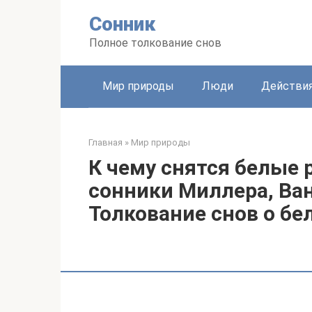
Перейти
Сонник
к
контенту
Полное толкование снов
Мир природы
Люди
Действи
Главная
»
Мир природы
К чему снятся белые 
сонники Миллера, Ван
Толкование снов о бе