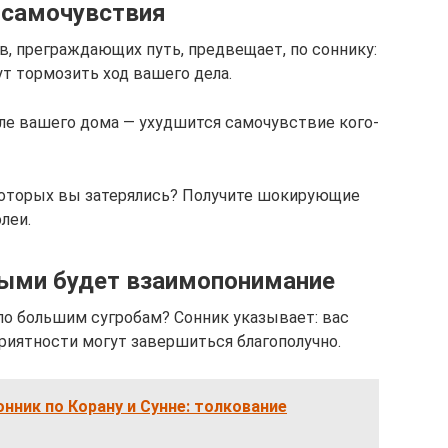
 самочувствия
в, преграждающих путь, предвещает, по соннику:
т тормозить ход вашего дела.
зле вашего дома — ухудшится самочувствие кого-
которых вы затерялись? Получите шокирующие
леи.
ными будет взаимопонимание
по большим сугробам? Сонник указывает: вас
риятности могут завершиться благополучно.
нник по Корану и Cунне: толкование