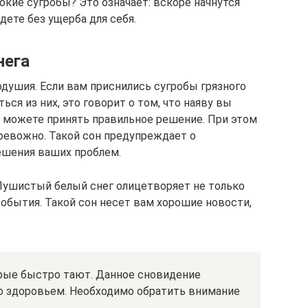
окие сугробы? Это означает: вскоре начнутся
ете без ущерба для себя.
нега
нодушия. Если вам приснились сугробы грязного
ся из них, это говорит о том, что наяву вы
е можете принять правильное решение. При этом
тревожно. Такой сон предупреждает о
ешения ваших проблем.
 Пушистый белый снег олицетворяет не только
события. Такой сон несет вам хорошие новости,
орые быстро тают. Данное сновидение
со здоровьем. Необходимо обратить внимание