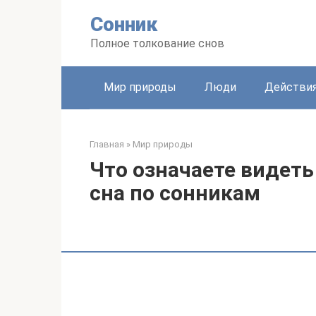
Перейти
Сонник
к
контенту
Полное толкование снов
Мир природы
Люди
Действи
Главная
»
Мир природы
Что означаете видеть 
сна по сонникам