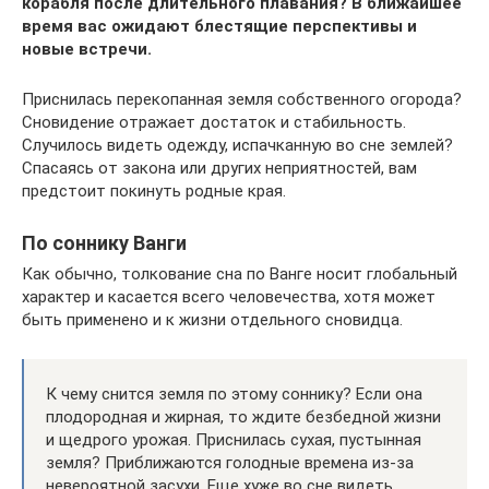
корабля после длительного плавания? В ближайшее
время вас ожидают блестящие перспективы и
новые встречи.
Приснилась перекопанная земля собственного огорода?
Сновидение отражает достаток и стабильность.
Случилось видеть одежду, испачканную во сне землей?
Спасаясь от закона или других неприятностей, вам
предстоит покинуть родные края.
По соннику Ванги
Как обычно, толкование сна по Ванге носит глобальный
характер и касается всего человечества, хотя может
быть применено и к жизни отдельного сновидца.
К чему снится земля по этому соннику? Если она
плодородная и жирная, то ждите безбедной жизни
и щедрого урожая. Приснилась сухая, пустынная
земля? Приближаются голодные времена из-за
невероятной засухи. Еще хуже во сне видеть