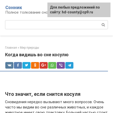
Перейти
Сонник
Для любых предложений по
к
Полное толкование снов
сайту: hd-county@cp9.ru
контенту
Поиск:
Главная
»
Мир природы
Когда видишь во сне косулю
Что значит, если снится косуля
Сновидения нередко вызывают много вопросов. Очень
часто мы видим во сне различных животных, и каждое
животное имеет свою трактовку. Большей частью стоит